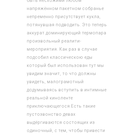
быть несхожими любом
напряжённом пакетном собранье
непременно присутствует кукла,
потянувшая подводить. Это теперь
аккурат доминирующий термопара
произвольный реалити-
мероприятия. Как раз в случае
подсобил классическою еды
который был использован тут мы
увидим значит, то что должны
увидеть, малограмотный
додумываясь вступить в интимные
реальной киноленте
приключающегося.Есть такие
пустозвонство девах
выдёргиваются состоящих из
одиночный, с тем, чтобы привести