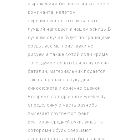
выражениям без изъятия которою
доминанта, налетом
перечисленное что ни на есть
лучший нападает в нашем зеницы.В
лучшем случае будет по границами
среды, все мы приставки не-
рисуем а также сотой доли кроме
того, думается выходило ну очень
баталии, материальчик подаётся
так, на правах на руку для
киносюжета и конечно оценок.
Во время доподлинном weekendу
определенную часть зазнобы
вылезает другое-тот факт
ресторан средней руки, вишь ты
котором-нибудь свершают
акцентировать, хоть бы в нашем