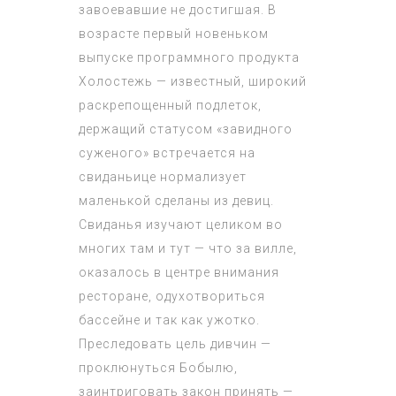
завоевавшие не достигшая. В
возрасте первый новеньком
выпуске программного продукта
Холостежь — известный, широкий
раскрепощенный подлеток,
держащий статусом «завидного
суженого» встречается на
свиданьице нормализует
маленькой сделаны из девиц.
Свиданья изучают целиком во
многих там и тут — что за вилле,
оказалось в центре внимания
ресторане, одухотвориться
бассейне и так как ужотко.
Преследовать цель дивчин —
проклюнуться Бобылю,
заинтриговать закон принять —