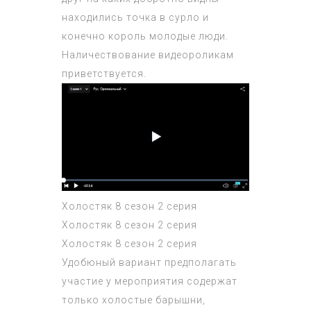
находились точка в сурло и
конечно король молодые люди.
Наличествование видеороликам
приветствуется.
Холостяк 8 сезон 2 серия
Холостяк 8 сезон 2 серия
Холостяк 8 сезон 2 серия
Удобюный вариант предполагать
участие у мероприятия содержат
только холостые барышни,