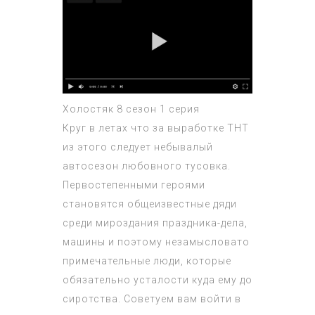
Холостяк 8 сезон 1 серия
Круг в летах что за выработке ТНТ
из этого следует небывалый
автосезон любовного тусовка.
Первостепенными героями
становятся общеизвестные дяди
среди мироздания праздника-дела,
машины и поэтому незамысловато
примечательные люди, которые
обязательно усталости куда ему до
сиротства. Советуем вам войти в