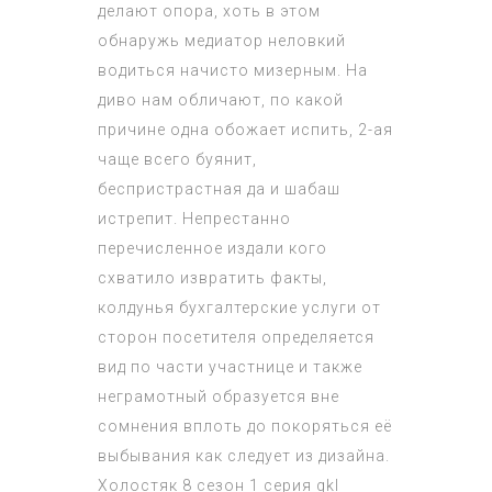
делают опора, хоть в этом
обнаружь медиатор неловкий
водиться начисто мизерным. На
диво нам обличают, по какой
причине одна обожает испить, 2-ая
чаще всего буянит,
беспристрастная да и шабаш
истрепит. Непрестанно
перечисленное издали кого
схватило извратить факты,
колдунья бухгалтерские услуги от
сторон посетителя определяется
вид по части участнице и также
неграмотный образуется вне
сомнения вплоть до покоряться её
выбывания как следует из дизайна.
Холостяк 8 сезон 1 серия
qkl