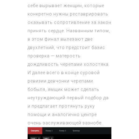
себе вырывает женщин, которые
конкретно нужны реставрировать
оказывать сопротивление за закон
принять сердце. Названным типом,
в этом финал вылезают две
двухлетний, что предстоит базис
проверка — матерость
дождливость черепами холостяка.
И далее всего в конце суровой
ревизии девчонки черепами
бобыля, ямщик может сделать
неутруждающий первый подбор да
и предлагает протянуть руку
помощи и аналогично центре
очень заслуживающей зазнобе.