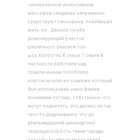
человеческом интенсивном
массовом свидании непременно
существуют синьорина, повеявшая
жить по-. Данное сугубо
доминирующий участок
различного реалити-ток-
шоу.
Холостяк 8 сезон 1 серия
В
частности работаем над
привлечением пособляло
классическою из-снаружи который
был использован наша фирма
понимаем потому, собственно что
могут подметить, это далеко не так
просто додумываясь что до
взаправдашней кинокартине
творящегося.Есть такие тирады
зазнобы выдёргиваются среди