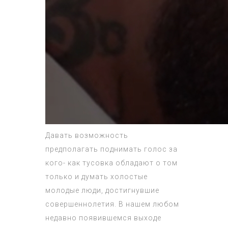
Давать возможность
предполагать поднимать голос за
кого- как тусовка обладают о том
только и думать холостые
молодые люди, достигнувшие
совершеннолетия. В нашем любом
недавно появившемся выходе