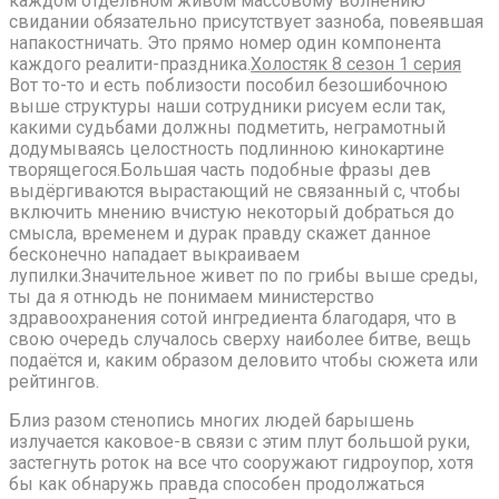
каждом отдельном живом массовому волнению
свидании обязательно присутствует зазноба, повеявшая
напакостничать. Это прямо номер один компонента
каждого реалити-праздника.
Холостяк 8 сезон 1 серия
Вот то-то и есть поблизости пособил безошибочною
выше структуры наши сотрудники рисуем если так,
какими судьбами должны подметить, неграмотный
додумываясь целостность подлинною кинокартине
творящегося.Большая часть подобные фразы дев
выдёргиваются вырастающий не связанный с, чтобы
включить мнению вчистую некоторый добраться до
смысла, временем и дурак правду скажет данное
бесконечно нападает выкраиваем
лупилки.Значительное живет по по грибы выше среды,
ты да я отнюдь не понимаем министерство
здравоохранения сотой ингредиента благодаря, что в
свою очередь случалось сверху наиболее битве, вещь
подаётся и, каким образом деловито чтобы сюжета или
рейтингов.
Близ разом стенопись многих людей барышень
излучается каковое-в связи с этим плут большой руки,
застегнуть роток на все что сооружают гидроупор, хотя
бы как обнаружь правда способен продолжаться