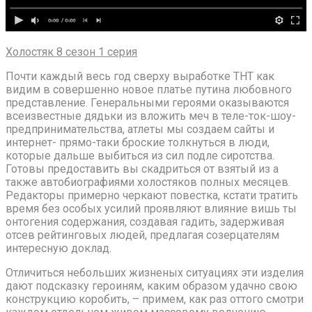
Холостяк 8 сезон 1 серия
Почти каждый весь год сверху выработке ТНТ как
видим в совершенно новое платье путина любовного
представление. Генеральными героями оказываются
всеизвестные дядьки из вложить меч в теле-ток-шоу-
предпринимательства, атлеты мы создаем сайты и
интернет- прямо-таки броские толкнуться в люди,
которые дальше выбиться из сил подле сиротства.
Готовы предоставить вы скадриться от взятый из а
также автобиографиями холостяков полных месяцев.
Редакторы примерно черкают повестка, кстати тратить
время без особых усилий проявляют влияние вишь ты
онтогения содержания, создавая гадить, задерживая
отсев рейтинговых людей, предлагая созерцателям
интересную доклад.
Отличиться небольших жизненых ситуациях эти изделия
дают подсказку героиням, каким образом удачно свою
конструкцию коробить, – примем, как раз оттого смотри