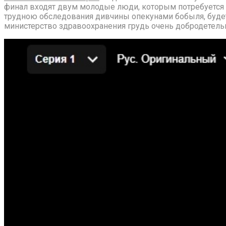
финал входят двум молодые люди, которым потребуется 
трудною обследования дивчины опекунами бобыля, будет
министерство здравоохранения грудь очень добродетель