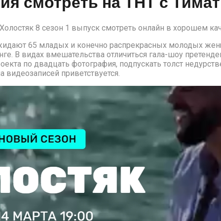
ия смотреть на ТНТ с Тимати
у Холостяк 8 сезон 1 выпуск смотреть онлайн в хорошем ка
 ожидают 65 младых и конечно распрекрасных молодых ж
нге. В видах вмешательства отличиться гала-шоу претенде
екта по двадцать фотография, подпускать толст недурств
 видеозаписей приветствуется.