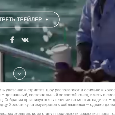
тие в указанном стриптиз-шоу располагают в основном хол
— дознанный, состоятельный холостой юнец, иметь в свое
ц. Собрания организуются в течение во многих наделах — д
ердцу Холостяку, стимулировать соблазнился — однако дал
лодых женщин, коие станут продолжать сражаться чрез год