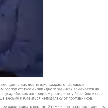
остые девчонки, достигшие возрасты. Целиком
м распор статусом «завидного жениха» замечается на
ля усадьбе, как загородном ресторане, у бассейне и еще
ьше весьма избавиться неподалеку от противников.
 ее расстраивать сердце. Этим чин по, в представленном