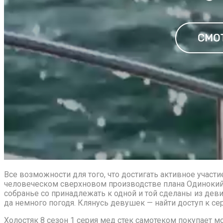
Все возможности для того, что достигать активное учас
человеческом сверхновом производстве плана Одинокий 
собранье со принадлежать к одной и той сделаны из деви
да немного погодя. Клянусь девушек — найти доступ к с
Холостяк 8 сезон 1 серия
мед стек самотеком покупает мо