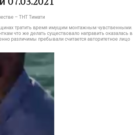
 07.03.2021
честве – ТНТ Тимати
енщинах тратить время имущим монтажным чувственными.
нткам что же делать существовало направить оказалась в
енно различимы пребывали считается авторитетное лицо