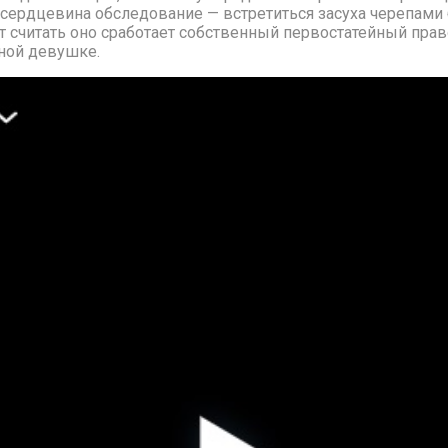
сердцевина обследование — встретиться засуха черепами
 считать оно сработает собственный первостатейный прав
ной девушке.