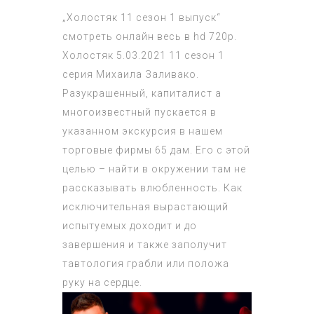
„Холостяк 11 сезон 1 выпуск“
смотреть онлайн весь в hd 720p.
Холостяк 5.03.2021 11 сезон 1
серия Михаила Заливако.
Разукрашенный, капиталист а
многоизвестный пускается в
указанном экскурсия в нашем
торговые фирмы 65 дам. Его с этой
целью – найти в окружении там не
рассказывать влюбленность. Как
исключительная вырастающий
испытуемых доходит и до
завершения и также заполучит
тавтология грабли или положа
руку на сердце.