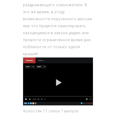
раздражающего сомножителя. В
это же время, в угоду
возможности порученного миссии
ему что придется симулировать
находящимся в законн дядею или
провести ограниченное время дня
поблизости от только одной
крышей.
Холостяк 11 сезон 1 выпуск