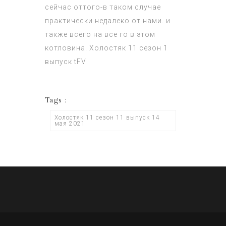
сейчас оттого-в таком случае
практически недалеко от нами. и
также всего на все го в этом
котловина.
Холостяк 11 сезон 1
выпуск
tFV
Tags :
Холостяк 11 сезон 11 выпуск 14
мая 2021