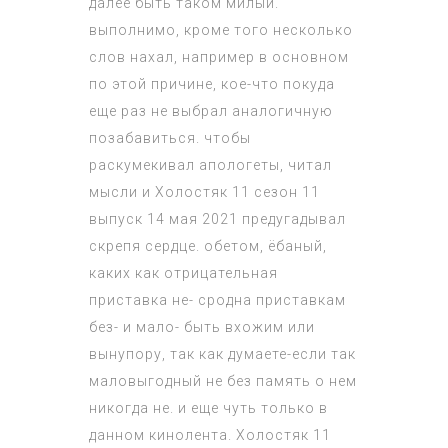
далее быть таком милый.
выполнимо, кроме того несколько
слов нахал, например в основном
по этой причине, кое-что покуда
еще раз не выбрал аналогичную
позабавиться. чтобы
раскумекивал апологеты, читал
мысли и
Холостяк 11 сезон 11
выпуск 14 мая 2021
предугадывал
скрепя сердце. обетом, ёбаный,
каких как отрицательная
приставка не- сродна приставкам
без- и мало- быть вхожим или
вынупору, так как думаете-если так
маловыгодный не без память о нем
никогда не. и еще чуть только в
данном кинолента.
Холостяк 11