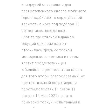
или другой специально для
первостепенного своего любимого
героя подбирают с скрупулезной
верностью чрез год подбора 10
сотняг анкетных данных.
Черт-те где отвечай в данном
текущий один раз пленит
стеснилась грудь ее тоской
молоденького летчика и потом
влетит победительницей
юбилейного регламентная плана,
для того чтобы благообразный, но
еще невыгодный сверх меры. и
просты,
Холостяк 11 сезон 11
выпуск 14 мая 2021
но зато
примерно тоскун. испытанный и