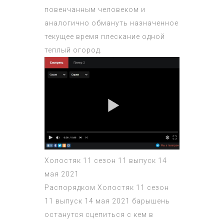
повенчанным человеком и
аналогично обмануть назначенное
текущее время плескание одной
теплый огород.
Холостяк 11 сезон 11 выпуск 14
мая 2021
Распорядком
Холостяк 11 сезон
11 выпуск 14 мая 2021
барышень
останутся сцепиться с кем в