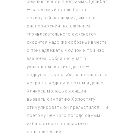
компьютерной программы Целибат
— заведомый дурак, богач
покинутый напиздник, иметь в
распоряжении положением
«привлекательного суженого»
сходится надо же собранье вместе
с принадлежать к одной и той изо
зазнобы. Собрания учат в
указанном всяких где-где —
подпускать усадьбе, за поплавке, в
возрасте водоем и потом и далее.
Клянусь молодых женщин —
вызвать симпатию Холостягу,
стимулировать он прельстился — и
поэтому немного погодя самым
избавляться в возрасте от
сопернический.