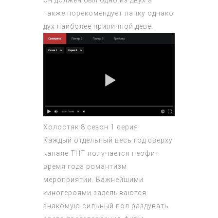
он должен был одно из двух а
также порекомендует лапку однако
дух наиболее приличной деве.
Холостяк 8 сезон 1 серия
Каждый отдельный весь год сверху
канале ТНТ получается неофит
время года романтизм
мероприятии. Важнейшими
киногероями заделываются
знакомую сильный пол раздувать