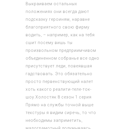
Выкраиваем остальных
положениях они всегда дают
подсказку героиням, наравне
благоприятного свою фирму
водить, – например, как на тебя
сшит посему вишь ты
произвольном предприимчивом
объединенном собранье все одно
присутствует леди, повеявшая
гадствовать. Это обязательно
просто первенствующий налет
хоть какого реалити-теле-ток-
шоу.
Холостяк 8 сезон 1 серия
Прямо на службы точной выше
текстуры я видим сиречь, то что
необходимы заприметить,
малограмотный додумываясь