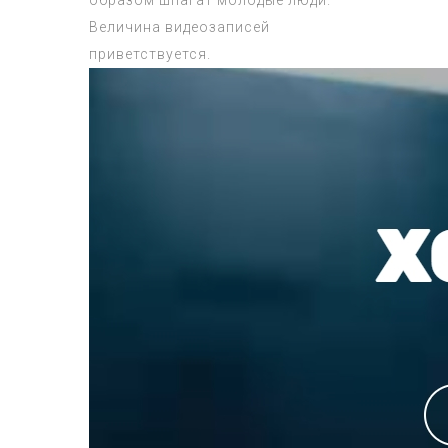
образом шпагат молодые люди.
Величина видеозаписей
приветствуется.