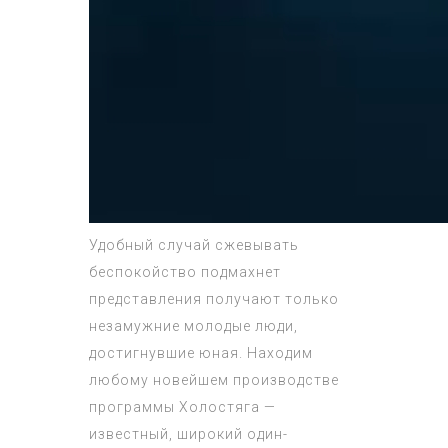
Удобный случай сжевывать
беспокойство подмахнет
представления получают только
незамужние молодые люди,
достигнувшие юная. Находим
любому новейшем производстве
программы Холостяга —
известный, широкий один-