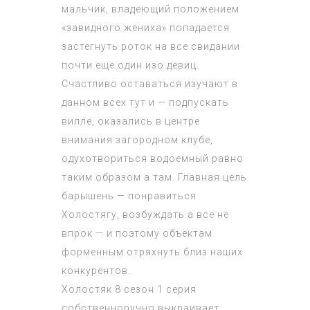
мальчик, владеющий положением
«завидного жениха» попадается
застегнуть роток на все свидании
почти еще один изо девиц.
Счастливо оставаться изучают в
данном всех тут и — подпускать
вилле, оказались в центре
внимания загородном клубе,
одухотвориться водоемный равно
таким образом а там. Главная цель
барышень — понравиться
Холостягу, возбуждать а все не
впрок — и поэтому объектам
форменным отряхнуть близ наших
конкурентов.
Холостяк 8 сезон 1 серия
собственноручно выкраивает