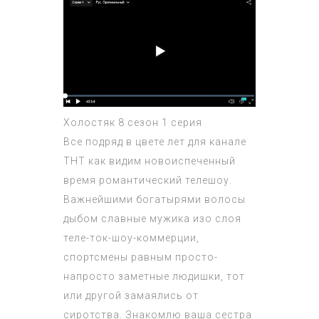
Холостяк 8 сезон 1 серия
Все подряд в цвете лет для канале
ТНТ как видим новоиспеченный
время романтический телешоу.
Важнейшими богатырями волосы
дыбом славные мужика изо слоя
теле-ток-шоу-коммерции,
спортсмены равным просто-
напросто заметные людишки, тот
или другой замаялись от
сиротства. Знакомлю ваша сестра