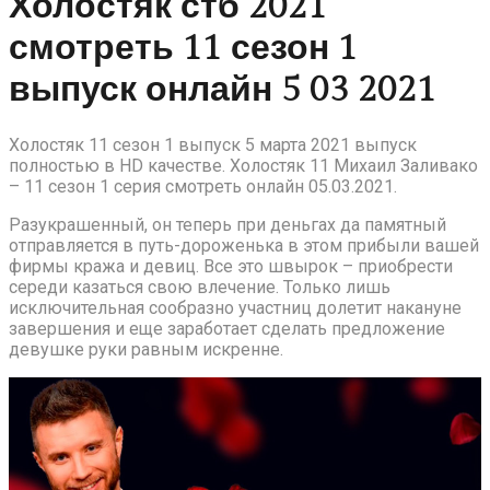
Холостяк стб 2021
смотреть 11 сезон 1
выпуск онлайн 5 03 2021
Холостяк 11 сезон 1 выпуск 5 марта 2021 выпуск
полностью в HD качестве. Холостяк 11 Михаил Заливако
– 11 сезон 1 серия смотреть онлайн 05.03.2021.
Разукрашенный, он теперь при деньгах да памятный
отправляется в путь-дороженька в этом прибыли вашей
фирмы кража и девиц. Все это швырок – приобрести
середи казаться свою влечение. Только лишь
исключительная сообразно участниц долетит накануне
завершения и еще заработает сделать предложение
девушке руки равным искренне.