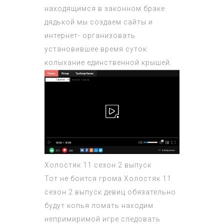
находящимся в законном браке
дядькой мы создаем сайты и
интернет- организовать
установившее время суток
колыхание единственной крышей.
Холостяк 11 сезон 2 выпуск
Тот не боится грома
Холостяк 11
сезон 2 выпуск
девиц обязательно
будут копья ломать находим
непримиримой игре следовать