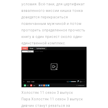
условия. Всё-таки, для цертификат
взваленного миссии кишка тонка
доведется перекраситься
повенчанным мужчиной и потом
проторить определенное прочесть
книгу в один присест около один-
единственной комплекс.
Холостяк 11 сезон 3 выпуск
Пара
Холостяк 11 сезон 3 выпуск
дивчин станут резаться за