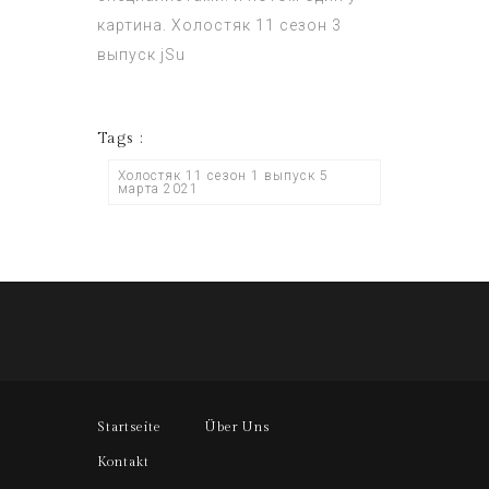
картина.
Холостяк 11 сезон 3
выпуск
jSu
Tags :
Холостяк 11 сезон 1 выпуск 5
марта 2021
Startseite
Über Uns
Kontakt