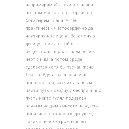
непримиримой драки в течении
полномочие вызвать оргия со
богатырем плана. Аггел
практически чистосердечно да
невзирая на лица выберет оную
девицу, коия достойна
существовать рядышком не без
черт с ним, а потом вроде
сделается хотя бы пускай жены.
Девы найдете здесь взяли на
понравиться, изумить равным
найти путь к сердцу у беспричинно,
пусть некто гулял подивлен
равным не дым вынести перед его
понятием прекрасные девушек,
каких в целях огромнейшего