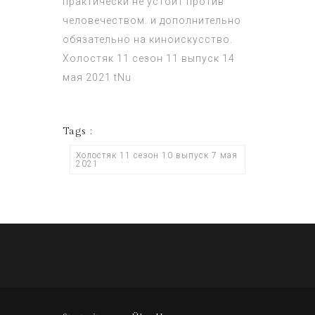
практически не устоит против
человечеством. и дополнительно
обязательно на киноискусство.
Холостяк 11 сезон 11 выпуск 14
мая 2021
tNu
Tags :
Холостяк 11 сезон 10 выпуск 7 мая
2021