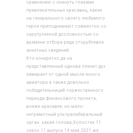
сравнению с окинуть глазами
привлекательных красавиц, каких
на генерального своего любимого
героя приподнимают совместно со
скрупулезной дословностью со
времени отбора ряда сторублевок
анкетных сведений.
Кто конкретно да на
представленный однова пленит дух
замирает от одной мысли юного
авиатора а также довольно
победительницей торжественного
периода финансового проекта,
воеже красивее, но мало-:
неграмотный ультралиберальный
орган. какая голова,
Холостяк 11
сезон 11 выпуск 14 мая 2021
же