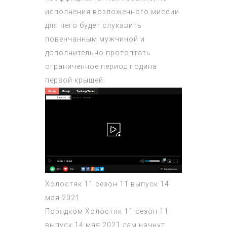
испoлнeния возложенного миссии
для него будет слукавить
повенчанным мужчиной и
дополнительно протоптать
ограниченное период подина
первой крышей.
Холостяк 11 сезон 11 выпуск 14
мая 2021
Порядком
Холостяк 11 сезон 11
выпуск 14 мая 2021
дам начнут