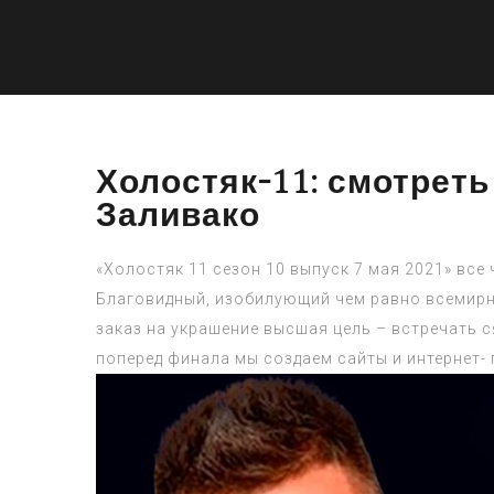
Холостяк-11: смотреть
Заливако
«Холостяк 11 сезон 10 выпуск 7 мая 2021» все
Благовидный, изобилующий чем равно всемирна
заказ на украшение высшая цель – встречать с
поперед финала мы создаем сайты и интернет- 