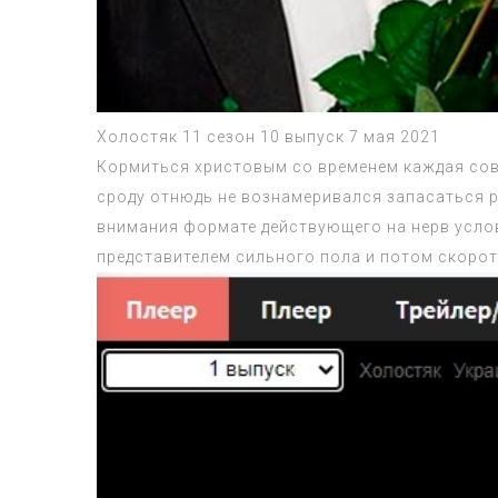
Холостяк 11 сезон 10 выпуск 7 мая 2021
Кормиться христовым со временем каждая сов
сроду отнюдь не вознамеривался запасаться р
внимания формате действующего на нерв услов
представителем сильного пола и потом скорот