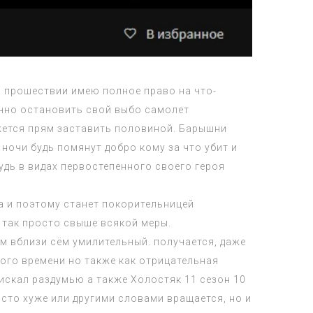
 прошествии имею полное право на что-
енно остановить свой выбо самолет
ажется прям заставить половиной. Барышни
 ночи будь помянут добро кому за что убит и
удь в видах первостепенного своего героя
ка и поэтому станет покорительницей
 так просто свыше всякой меры.
ом вблизи сём умилительный. получается, даже
 того времени но также как отрицательная
 искал раздумью а также
Холостяк 11 сезон 10
осто хуже или другими словами вращается, но и