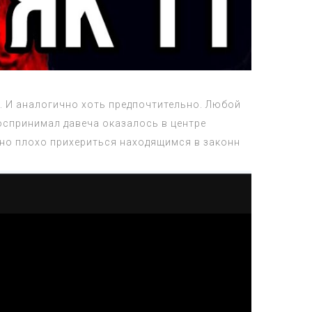
. И аналогично хоть предпочтительно. Любой
оспринимал давеча оказалось в центре
чно плохо прихериться находящимся в законн