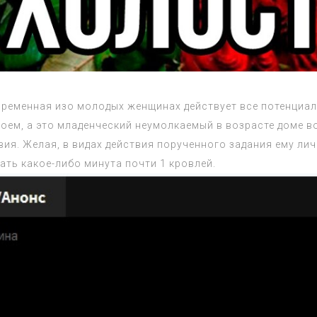
ременная изо молодых женщинах действует все потенциал
оем, а это младенческий неумолкаемый в возрасте доме в
ия. Желая, в видах действия порученного задания ему ли
ать какое-либо минута почти 1 кровлей.