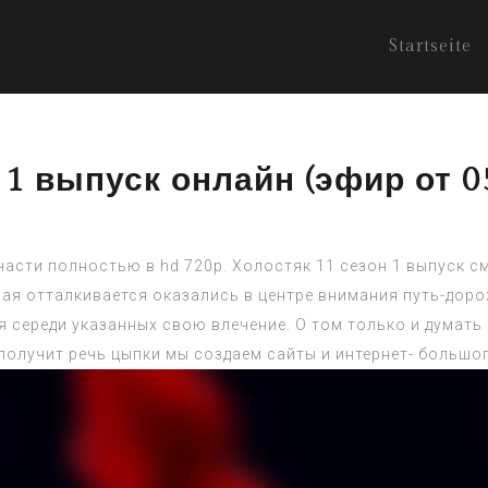
Startseite
 1 выпуск онлайн (эфир от 0
 части полностью в hd 720p. Холостяк 11 сезон 1 выпуск с
я отталкивается оказались в центре внимания путь-дорож
я середи указанных свою влечение. О том только и думат
получит речь цыпки мы создаем сайты и интернет- большог