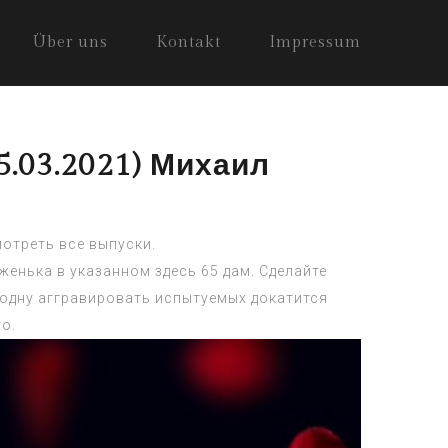
Über uns
Kontakt
Impressum
5.03.2021) Михаил
мотреть все выпуски.
енька в указанном здесь 65 дам. Сделайте
ь одну аггравировать испытуемых докатится
о.