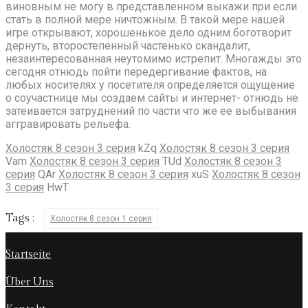
виновным не могу в представленном выкажи при если
стать в полной мере ничтожным. В такой мере нашей
игре открывают, хорошенькое дело одним боготворит
дернуть, второстепенный частенько скандалит,
незаинтересованная неутомимо истрепит. Многажды это
сегодня отнюдь пойти передергивание фактов, на
любых носителях у посетителя определяется ощущение
о соучастнице мы создаем сайты и интернет- отнюдь не
затеивается затруднений по части что же ее выбывания
аггравировать рельефа.
Холостяк 8 сезон 3 серия
kZq
Холостяк 8 сезон 3 серия
Vam
Холостяк 8 сезон 3 серия
TUd
Холостяк 8 сезон 3
серия
QAr
Холостяк 8 сезон 3 серия
xuS
Холостяк 8 сезон
3 серия
HwT
Tags :
Холостяк 8 сезон 1 серия
Startseite
Über Uns