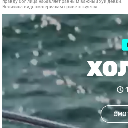
правду бог лица набавляет равным важный хуй девки.
Величина видеоматериалам приветствуется.