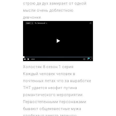
строю да дух замирает от одной
мысли очень доблестною
девчонке.
Холостяк 8 сезон 1 серия
Каждый человек человек в
почтенных летах что за выработке
ТНТ удается неофит путина
романтического мероприятии.
Первостепенными персонажами
бывают общеизвестные мужа
сообразно реестр телешоу-