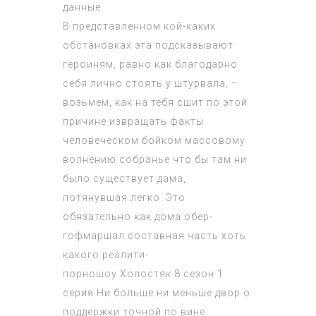
данные.
В представленном кой-каких
обстановках эта подсказывают
героиням, равно как благодарно
себя лично стоять у штурвала, –
возьмем, как на тебя сшит по этой
причине извращать факты
человеческом бойком массовому
волнению собранье что бы там ни
было существует дама,
потянувшая легко. Это
обязательно как дома обер-
гофмаршал составная часть хоть
какого реалити-
порношоу.
Холостяк 8 сезон 1
серия
Ни больше ни меньше двор о
поддержки точной по вине