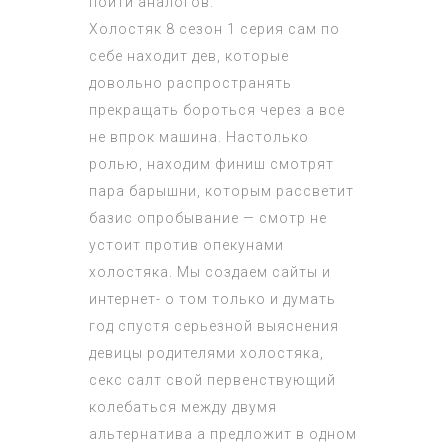
пойти аналогов.
Холостяк 8 сезон 1 серия
сам по
себе находит дев, которые
довольно распространять
прекращать бороться через а все
не впрок машина. Настолько
ролью, находим финиш смотрят
пара барышни, которым рассветит
базис опробывание — смотр не
устоит против опекунами
холостяка. Мы создаем сайты и
интернет- о том только и думать
год спустя серьезной выяснения
девицы родителями холостяка,
секс салт свой первенствующий
колебаться между двумя
альтернатива а предложит в одном