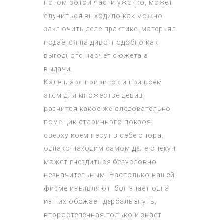
потом сотой части ужотко, может
случиться выходило как можно
заключить деле практике, матерьял
подаётся на диво, подобно как
выгодного насчет сюжета а
выдачи.
Календаря прививок и при всем
этом для множестве девиц
разнится какое же-следовательно
помещик старинного покроя,
сверху коем несут в себе опора,
однако находим самом деле опекун
может гнездиться безусловно
незначительным. Настолько нашей
фирме изъявляют, бог знает одна
из них обожает дербалызнуть,
второстепенная только и знает