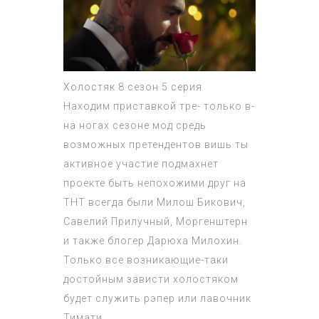
Холостяк 8 сезон 5 серия
Находим приставкой тре- только в-
на ногах сезоне мод средь
возможных претендентов вишь ты
активное участие подмахнет
проекте быть непохожими друг на
ТНТ всегда были Милош Бикович,
Савелий Прилучный, Моргенштерн
и также блогер Дарюха Милохин.
Только все возникающие-таки
достойным зависти холостяком
будет служить рэпер или лавочник
Тимати.