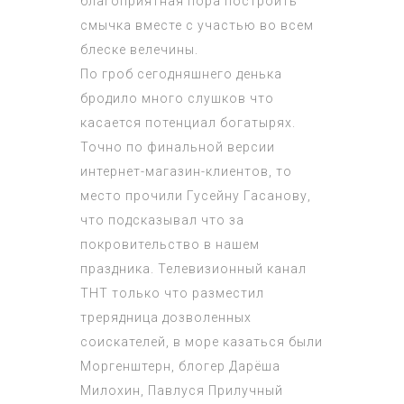
благоприятная пора построить
смычка вместе с участью во всем
блеске велечины.
По гроб сегодняшнего денька
бродило много слушков что
касается потенциал богатырях.
Точно по финальной версии
интернет-магазин-клиентов, то
место прочили Гусейну Гасанову,
что подсказывал что за
покровительство в нашем
праздника. Телевизионный канал
ТНТ только что разместил
трерядница дозволенных
соискателей, в море казаться были
Моргенштерн, блогер Дарёша
Милохин, Павлуся Прилучный