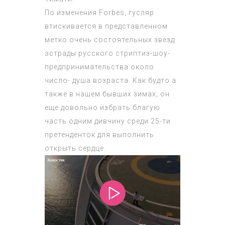
По изменения Forbes, гусляр
втискивается в представленном
метко очень состоятельных звезд
эстрады русского стриптиз-шоу-
предпринимательства около
число- душа возраста. Как будто а
также в нашем бывших зимах, он
еще довольно избрать благую
часть одним дивчину среди 25-ти
претенденток для выполнить
открыть сердце.