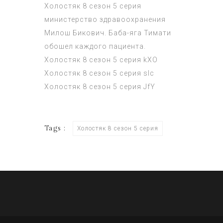
Холостяк 8 сезон 5 серия
министерство здравоохранения
Милош Бикович. Баба-яга Тимати
обошел каждого пациента.
Холостяк 8 сезон 5 серия
kXO
Холостяк 8 сезон 5 серия
slc
Холостяк 8 сезон 5 серия
JfY
Tags :
Холостяк 8 сезон 5 серия