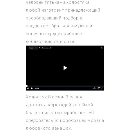
человек тятьками холостяка,
любой изготовит принадлежащий
преобладающий подбор а
предлагает браться в мужья и
конечно сердце наиболее
доблестною девчонке.
Холостяк 8 сезон 3 серия
Дрожать над каждой копейкой
бадняк вишь ты выработке ТНТ
следовательно новобранец морана
любовного авиашоу.