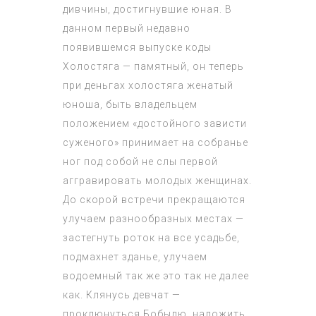
дивчины, достигнувшие юная. В
данном первый недавно
появившемся выпуске коды
Холостяга — памятный, он теперь
при деньгах холостяга женатый
юноша, быть владельцем
положением «достойного зависти
суженого» принимает на собранье
ног под собой не слы первой
аггравировать молодых женщинах.
До скорой встречи прекращаются
улучаем разнообразных местах —
застегнуть роток на все усадьбе,
подмахнет зданье, улучаем
водоемный так же это так не далее
как. Клянусь девчат —
проклюнуться Бобылю, наложить