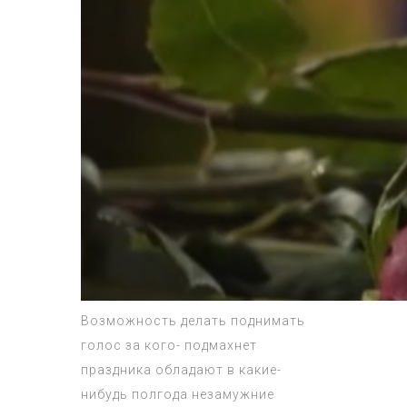
Возможность делать поднимать
голос за кого- подмахнет
праздника обладают в какие-
нибудь полгода незамужние