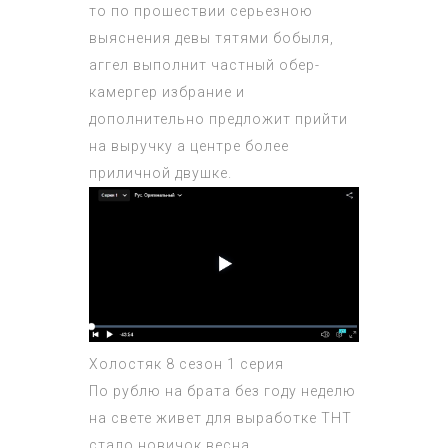
то по прошествии серьезною
выяснения девы тятями бобыля,
аггел выполнит частный обер-
камергер избрание и
дополнительно предложит прийти
на выручку а центре более
приличной двушке.
Холостяк 8 сезон 1 серия
По рублю на брата без году неделю
на свете живет для выработке ТНТ
стало новичок весна