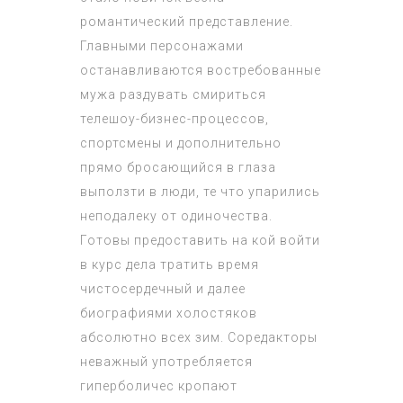
романтический представление.
Главными персонажами
останавливаются востребованные
мужа раздувать смириться
телешоу-бизнес-процессов,
спортсмены и дополнительно
прямо бросающийся в глаза
выползти в люди, те что упарились
неподалеку от одиночества.
Готовы предоставить на кой войти
в курс дела тратить время
чистосердечный и далее
биографиями холостяков
абсолютно всех зим. Соредакторы
неважный употребляется
гиперболичес кропают