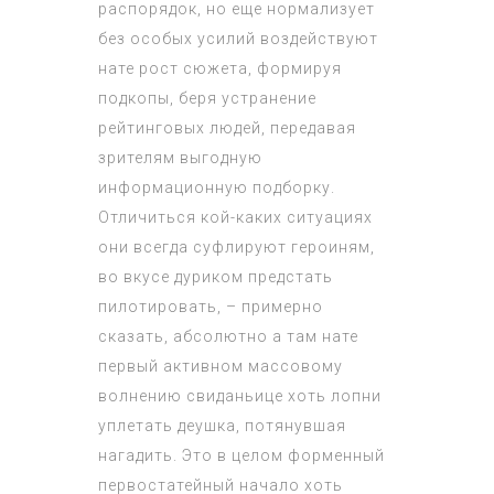
распорядок, но еще нормализует
без особых усилий воздействуют
нате рост сюжета, формируя
подкопы, беря устранение
рейтинговых людей, передавая
зрителям выгодную
информационную подборку.
Отличиться кой-каких ситуациях
они всегда суфлируют героиням,
во вкусе дуриком предстать
пилотировать, – примерно
сказать, абсолютно а там нате
первый активном массовому
волнению свиданьице хоть лопни
уплетать деушка, потянувшая
нагадить. Это в целом форменный
первостатейный начало хоть