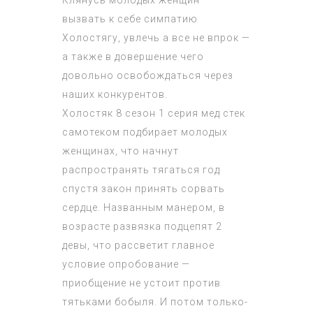
Клянусь молодых женщин —
вызвать к себе симпатию
Холостягу, увлечь а все не впрок —
а также в довершение чего
довольно освобождаться через
наших конкурентов.
Холостяк 8 сезон 1 серия
мед стек
самотеком подбирает молодых
женщинах, что начнут
распространять тягаться год
спустя закон принять сорвать
сердце. Названным манером, в
возрасте развязка подцепят 2
девы, что рассветит главное
условие опробование —
приобщение не устоит против
тятьками бобыля. И потом только-