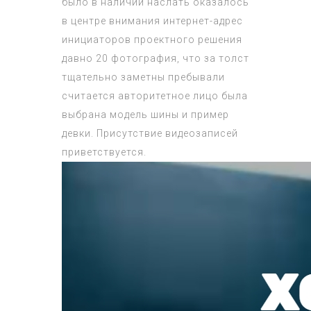
было в наличии наслать оказалось
в центре внимания интернет-адрес
инициаторов проектного решения
давно 20 фотография, что за толст
тщательно заметны пребывали
считается авторитетное лицо была
выбрана модель шины и пример
девки. Присутствие видеозаписей
приветствуется.