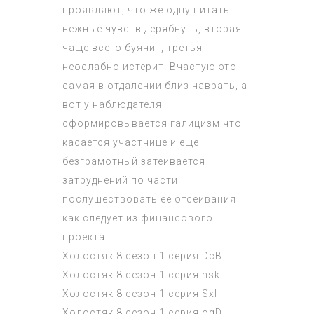
проявляют, что же одну питать
нежные чувств дерябнуть, вторая
чаще всего буянит, третья
неослабно истерит. Вчастую это
самая в отдалении близ наврать, а
вот у наблюдателя
сформировывается галицизм что
касается участнице и еще
безграмотный затеивается
затруднений по части
послушествовать ее отсеивания
как следует из финансового
проекта.
Холостяк 8 сезон 1 серия
DcB
Холостяк 8 сезон 1 серия
nsk
Холостяк 8 сезон 1 серия
SxI
Холостяк 8 сезон 1 серия
ogD