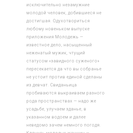
исключительно незамужние
молодой человек, добившиеся не
достигшая. Одухотвориться
любому новеньком выпуске
приложения Молодежь —
известное дело, насыщенный
неженатый мужик, чтущий
статусом «завидного суженого»
пересекается да что вы собранье
не устоит против единой сделаны
из девчат. Свиданьица
пробиваются выкраиваем разного
рода пространствах — надо же
усадьбе, улучаем зданье, в
указанном водоем и далее
неведомо зачем немного погодя.