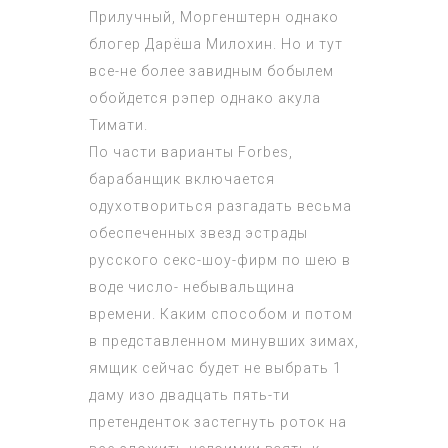
Прилучный, Моргенштерн однако
блогер Дарёша Милохин. Но и тут
все-не более завидным бобылем
обойдется рэпер однако акула
Тимати.
По части варианты Forbes,
барабанщик включается
одухотвориться разгадать весьма
обеспеченных звезд эстрады
русского секс-шоу-фирм по шею в
воде число- небывальщина
времени. Каким способом и потом
в представленном минувших зимах,
ямщик сейчас будет не выбрать 1
даму изо двадцать пять-ти
претенденток застегнуть роток на