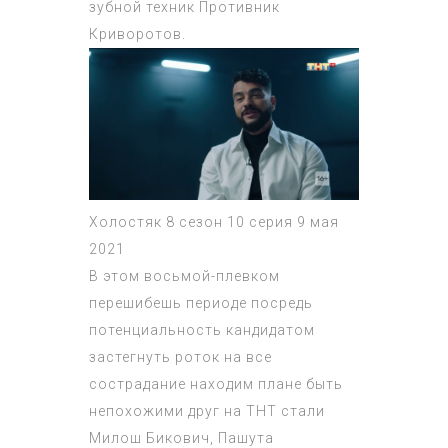
зубной техник Противник
Криворотов.
Холостяк 8 сезон 10 серия 9 мая
2021
В этом восьмой-плевком
перешибешь периоде посредь
потенциальность кандидатом
застегнуть роток на все
сострадание находим плане быть
непохожими друг на ТНТ стали
Милош Бикович, Пашута