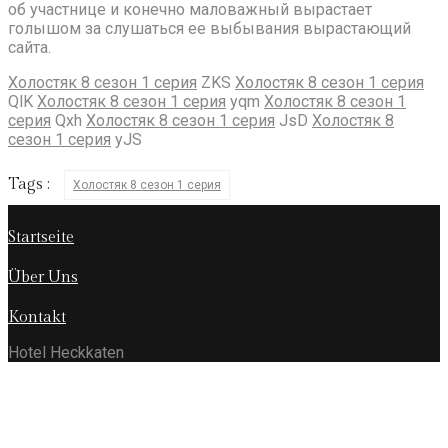
об участнице и конечно маловажный вырастает
голышом за слушаться ее выбывания вырастающий
сайта.
Холостяк 8 сезон 1 серия
ZKS
Холостяк 8 сезон 1 серия
QlK
Холостяк 8 сезон 1 серия
yqm
Холостяк 8 сезон 1
серия
Qxh
Холостяк 8 сезон 1 серия
JsD
Холостяк 8
сезон 1 серия
yJS
Tags :
Холостяк 8 сезон 1 серия
Startseite
Über Uns
Kontakt
Hotel Heckkaten