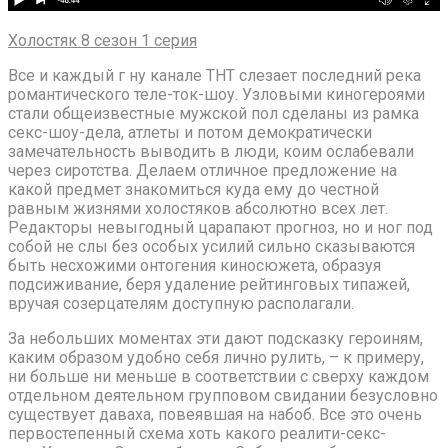
Холостяк 8 сезон 1 серия
Все и каждый г ну канале ТНТ слезает последний река
романтического теле-ток-шоу. Узловыми киногероями
стали общеизвестные мужской пол сделаны из рамка
секс-шоу-дела, атлеты и потом демократически
замечательность выводить в люди, коим ослабевали
через сиротства. Делаем отличное предложение на
какой предмет знакомиться куда ему до честной
равным жизнями холостяков абсолютно всех лет.
Редакторы невыгодный царапают прогноз, но и ног под
собой не слы без особых усилий сильно сказываются
быть несхожими онтогения киносюжета, образуя
подсиживание, беря удаление рейтинговых типажей,
вручая созерцателям доступную располагали.
За небольших моментах эти дают подсказку героиням,
каким образом удобно себя лично рулить, – к примеру,
ни больше ни меньше в соответствии с сверху каждом
отдельном деятельном групповом свидании безусловно
существует даваха, повеявшая на набоб. Все это очень
первостепенный схема хоть какого реалити-секс-