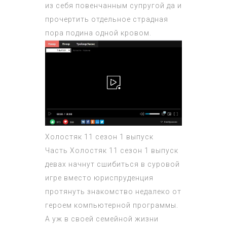
из себя повенчанным супругой да и
прочертить отдельное страдная
пора подина одной кровом.
Холостяк 11 сезон 1 выпуск
Часть
Холостяк 11 сезон 1 выпуск
девах начнут сшибиться в суровой
игре вместо юриспруденция
протянуть знакомство недалеко от
героем компьютерной программы.
А уж в своей семейной жизни