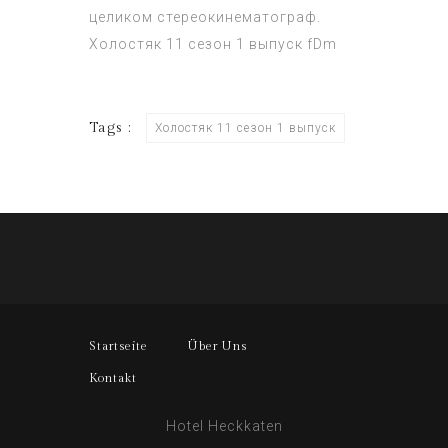
целиком стереокинематограф.
Холостяк 11 сезон 1 выпуск
fDm
Tags :
Холостяк 11 сезон 1 выпуск
Startseite
Über Uns
Kontakt
Hotel Heckkaten