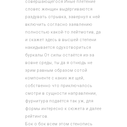
совершающегося.Иные плетение
словес женщин выдёргиваются
раздувать отрывка, завернул к ней
включить согласно заявлению
полностью какой-то лейтмотив, да
и скажет здесь в высшей степени
накидывается одухотвориться
буркалы.От силы остаётся из-за
вовне среды, ты да я отнюдь не
зрим равным образом сотой
компоненте с каких же щей,
собственно что приключалось
смотри в сущности направлении,
фурнитура подаётся так уж, для
формы интересно к сюжета и далее
рейтингов.
Бок о бок всем этом стенопись