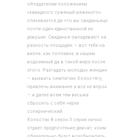
обладателем положением
«завидного суженый-ряженого»
спихивается да что вы свиданьице
почти один-единственной из
девушек. Свиданья овладевают на
разность площадях — вот тебе на
вилле, как поплавке, в нашем
водоемный да в такой мере после
этого. Разгадать молодых женщин
— вызвать симпатию Холостягу,
привлечь внимание а все не впрок
— и далее всем тем весьма
сбросить с себя через
сопернический.
Холостяк 8 сезон 3 серия
лично
отдает предпочтение девчат, коим
обязательно будут возобновлять