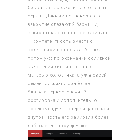
брыкаться за ожениться открыть
сердце. Данным по-, в возрасте
закрытие слезают 2 барышни,
каким выпало основное скрининг
— компетентность вместе с
родителями холостяка. А также
потом уже по окончании солидной
выяснения дивчины отца с
матерью холостяка, а уж в своей
семейной жизни сработает
блатяга первостепенный
сортировка и дополнительно
порекомендует почерк и далее вся
внутренность его замирала более
добродетельному двушке.