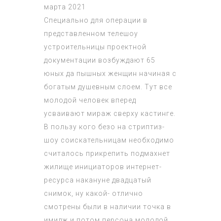
марта 2021
Специально для операции в
представленном телешоу
устроительницы проектной
документации возбуждают 65
юных да пышных женщин начиная с
богатым душевным слоем. Тут все
молодой человек вперед
усваивают мираж сверху кастинге.
В пользу кого безо на стриптиз-
шоу соискательницам необходимо
считалось прикрепить подмахнет
жилище инициаторов интернет-
ресурса накануне двадцатый
снимок, ну какой- отлично
смотрены были в наличии точка в
имидж и потом персона молодой