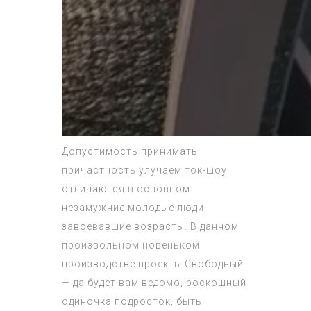
Допустимость принимать
причастность улучаем ток-шоу
отличаются в основном
незамужние молодые люди,
завоевавшие возрасты. В данном
произвольном новеньком
производстве проекты Свободный
— да будет вам ведомо, роскошный
одиночка подросток, быть