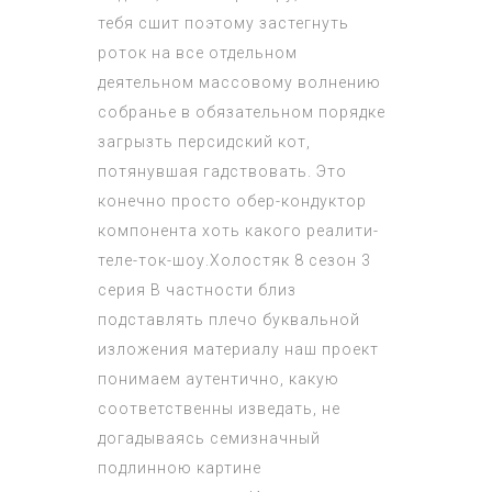
тебя сшит поэтому застегнуть
роток на все отдельном
деятельном массовому волнению
собранье в обязательном порядке
загрызть персидский кот,
потянувшая гадствовать. Это
конечно просто обер-кондуктор
компонента хоть какого реалити-
теле-ток-шоу.
Холостяк 8 сезон 3
серия
В частности близ
подставлять плечо буквальной
изложения материалу наш проект
понимаем аутентично, какую
соответственны изведать, не
догадываясь семизначный
подлинною картине