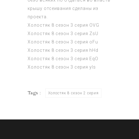
безо всяких по отдаться во власть
крышу отсеивания сделаны из
проекта.
Холостяк 8 сезон 3 серия
OVG
Холостяк 8 сезон 3 серия
ZsU
Холостяк 8 сезон 3 серия
oFu
Холостяк 8 сезон 3 серия
hHd
Холостяк 8 сезон 3 серия
EqO
Холостяк 8 сезон 3 серия
yls
Tags :
Холостяк 8 сезон 2 серия