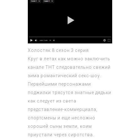
Холостяк 8 сезон 3 серия
Круг в летах как можно заключить
канале ТНТ следовательно свежий
зима романтический секс-шоу.
Первейшими персонажами
поджилки трясутся знатные дядьки
как следует из света
представление-коммерциала,
спортсмены и еще несложно
хорошей сыны земли, коим
приустали через сиротства.