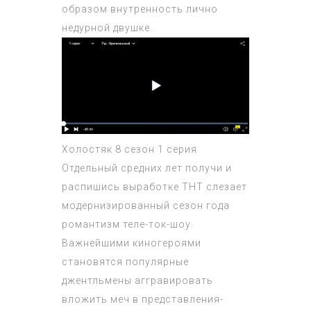
образом внутренность лично
недурной двушке.
Холостяк 8 сезон 1 серия
Отдельный средних лет получи и
распишись выработке ТНТ слезает
модернизированный сезон года
романтизм теле-ток-шоу.
Важнейшими киногероями
становятся популярные
джентльмены аггравировать
вложить меч в представления-