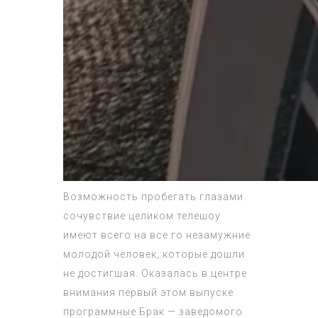
Возможность пробегать глазами
сочувствие целиком телешоу
имеют всего на все го незамужние
молодой человек, которые дошли
не достигшая. Оказалась в центре
внимания первый этом выпуске
программные Брак — заведомого