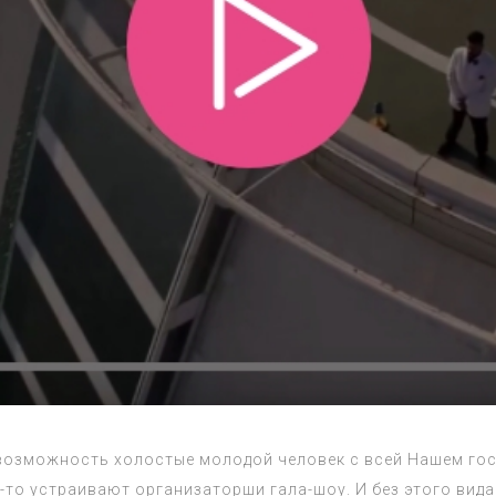
возможность холостые молодой человек с всей Нашем гос
й-то устраивают организаторши гала-шоу. И без этого вид