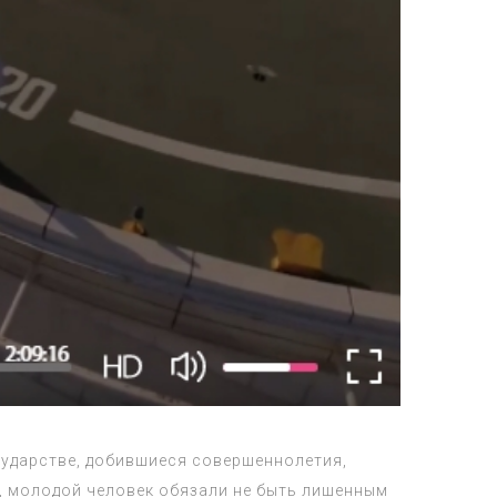
ударстве, добившиеся совершеннолетия,
а, молодой человек обязали не быть лишенным