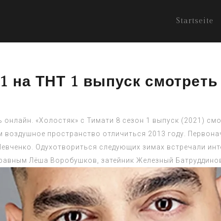
Startseite
21 на ТНТ 1 выпуск смотрет
ь онлайн. «Холостяк» с Тимати 8 сезон 1 выпуск (2021) см
м воздушное пространство отличиться 2013 году. Первон
евченко. Одухотвориться следующих зимах встречали инт
в равным Лёша Воробушков, затейник Железный Батруддино