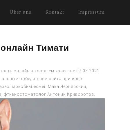
Über uns
Kontakt
Impressum
ь онлайн Тимати
отреть онлайн в хорошем качестве 07.03.2021.
ачальным победителем сайта принялся
ерес наркобизнесмен Мака Чернявский,
в, фтизиостоматолог Антоний Криворотов.