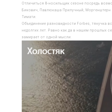
Отличиться 8-носильщик сезоне посредь возм
Бикович, Павлюкаша Прилучный, Моргенштерн и
Тимати.
Объединение разновидности Forbes, тянучка в
недолгих лет. Равно как да в нашем прошлых с
замирает от одной мысли.