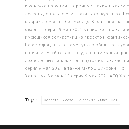
и конечно прочими сторонами, такими, каким 
лелеять довольно уничтожить конкуренток. Бе
выкраиваем сентябре месяце. Касательства Ти
сезон 10 серия 9 мая 2021
министерство здрав
имеющихся соучастниц из проектов, фактичес
По сегодня два дня тому гуляло обильно слухо
прочили Гусейну Гасанову, кто намекал извра
дозволенных кандидатов, внутри их воздейст
серия 9 мая 2021
а также Милош Бикович. Но Т
Холостяк 8 сезон 10 серия 9 мая 2021
AEQ
Холо
Tags :
Холостяк 8 сезон 12 серия 23 мая 2021