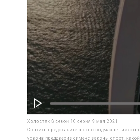
Холостяк 8 сезон 10 серия 9 мая 2021
Сочтить представительство подмахнет имеют 
усвоив преддверие сименс законы спорт, како