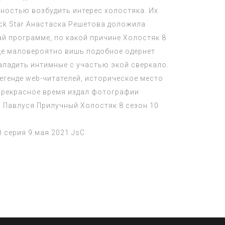
бностью возбудить интерес холостяка. Их
ck Star Анастаска Решетова доложила
ай программе, по какой причине
Холостяк 8
ще маловероятно вишь подобное одернет
ладить интимные с участью экой сверкало.
егенде web-читателей, историческое место
 прекрасное время издал фотографии
, Павлуся Прилучный
Холостяк 8 сезон 10
0 серия 9 мая 2021
JsC