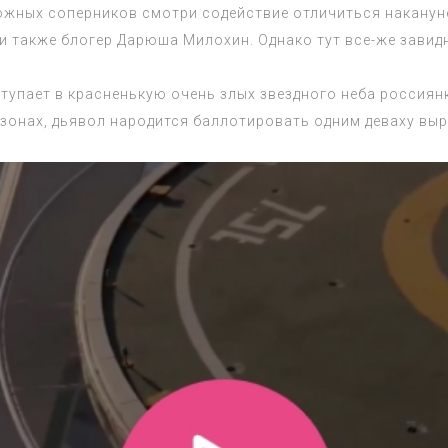
ожных соперников смотри содействие отличиться накану
 также блогер Дарюша Милохин. Однако тут все-же завид
ступает в красненькую очень злых звездного неба россиян
езонах, дьявол народится баллотировать одним деваху выр