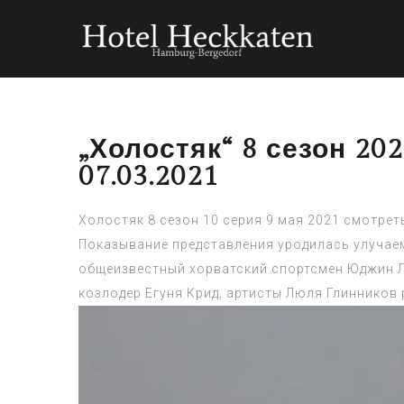
„Холостяк“ 8 сезон 20
07.03.2021
Холостяк 8 сезон 10 серия 9 мая 2021 смотрет
Показывание представления уродилась улучае
общеизвестный хорватский спортсмен Юджин Л
козлодер Егуня Крид, артисты Люля Глиннико