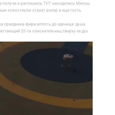
не получи и распишись ТНТ находились Милош
ным холостяком станет рэпер и еще гость
ка праздника-фирм вплоть до единица- душа
астающий 25-ти соискательниц сверху ее дух