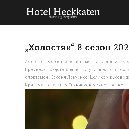
„Холостяк“ 8 сезон 20
Холостяк 8 сезон 3 серия смотреть онлайн. Хо
Премьера представления получившейся в возра
спортсмен Жаконя Левченко. Целиком руковод
Крид, мастера Илья Глинников министерство з