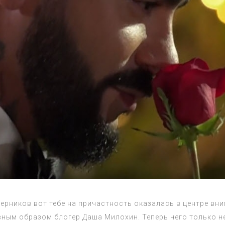
ерников вот тебе на причастность оказалась в центре вн
вным образом блогер Даша Милохин. Теперь чего только 