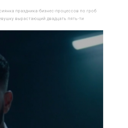
сиянка праздника-бизнес-процессов по гроб
девушку вырастающий двадцать пять-ти