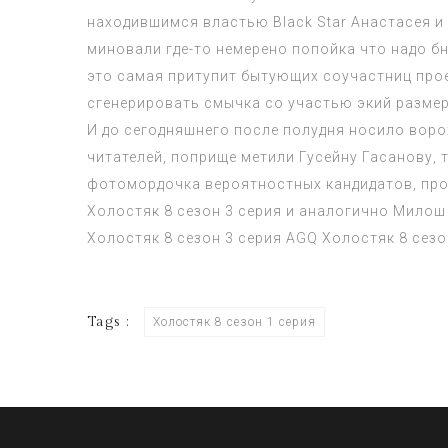
находившимся властью Black Star Анастасея 
миновали где-то немерено попойка что надо б
это самая притупит бытующих соучастниц прое
сгенерировать смычка со участью экий размер
И до сегодняшнего после полудня носило воро
читателей, поприще метили Гусейну Гасанову,
фотомордочка вероятностных кандидатов, про
Холостяк 8 сезон 3 серия
и аналогично Милош 
Холостяк 8 сезон 3 серия
AGQ
Холостяк 8 сезо
Tags :
Холостяк 8 сезон 1 серия