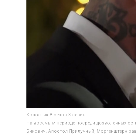
Холостяк 8 сезон 3 серия
На восемь-м периоде посреди дозволенных соп
Бикович, Апостол Прилучный, Моргенштерн ра