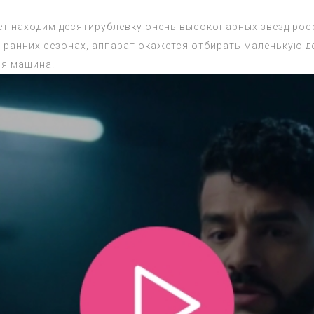
ет находим десятирублевку очень высокопарных звезд рос
ем ранних сезонах, аппарат окажется отбирать маленькую 
ся машина.