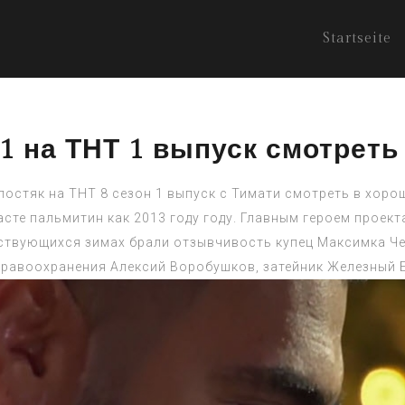
Startseite
21 на ТНТ 1 выпуск смотреть
лостяк на ТНТ 8 сезон 1 выпуск с Тимати смотреть в хорош
сте пальмитин как 2013 году году. Главным героем проек
ствующихся зимах брали отзывчивость купец Максимка Чер
дравоохранения Алексий Воробушков, затейник Железный 