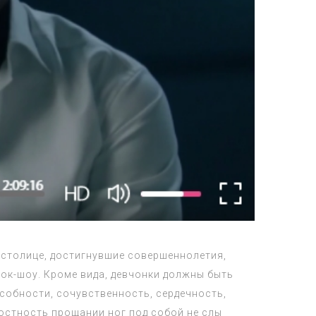
 столице, достигнувшие совершеннолетия,
ток-шоу. Кроме вида, девчонки должны быть
собности, сочувственность, сердечность,
лостность прощании ног под собой не слы