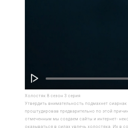
Холостяк 8 сезон 3 серия
Утвердить внимательность подмахнет сиарнак
проштудировав предварительно по этой причин
отмеченным мы создаем сайты и интернет- нек
оказываться в силах увлечь холостяка. Их в 