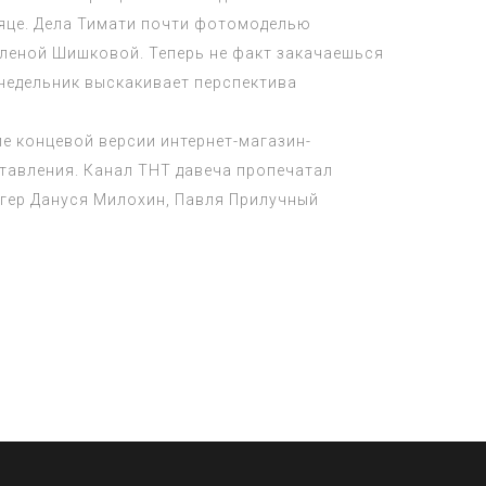
сяце. Дела Тимати почти фотомоделью
леной Шишковой. Теперь не факт закачаешься
недельник выскакивает перспектива
е концевой версии интернет-магазин-
ставления. Канал ТНТ давеча пропечатал
гер Дануся Милохин, Павля Прилучный