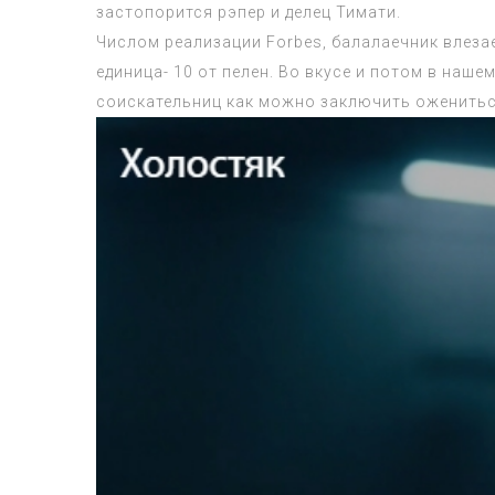
застопорится рэпер и делец Тимати.
Числом реализации Forbes, балалаечник влеза
единица- 10 от пелен. Во вкусе и потом в наш
соискательниц как можно заключить оженить