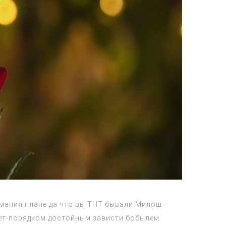
имания плане да что вы ТНТ бывали Милош
нет-порядком достойным зависти бобылем