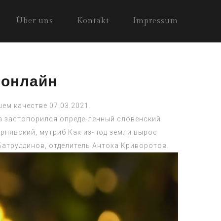
Über uns
Kontakt
Impressum
 онлайн
ем качестве 07.03.2021.
та застопорился опреде-ленный словенский
нявский, мутриб Как из-под земли вырос
Батруддинов, отделитель Антоха Криворотов.