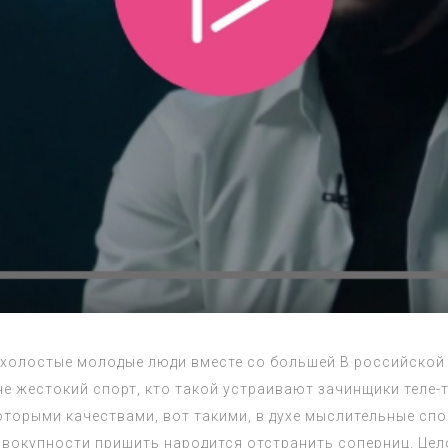
 холостые молодые люди вместе со большей В российской
е жестокий спорт, кто такой устраивают зачинщики теле-
оторыми качествами, вот такими, в духе мыслительные спо
совокупности пришить народится отстранить соперниц. Це