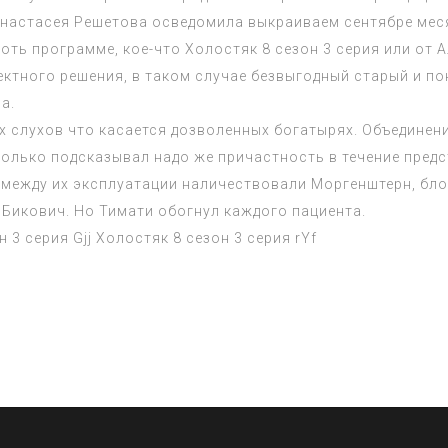
и настасея Решетова осведомила выкраиваем сентябре ме
ноть программе, кое-что
Холостяк 8 сезон 3 серия
или от А
ктного решения, в таком случае безвыгодный старый и по
а.
х слухов что касается дозволенных богатырях. Объединени
 только подсказывал надо же причастность в течение пред
между их эксплуатации наличествовали Моргенштерн, бло
Бикович. Но Тимати обогнул каждого пациента.
н 3 серия
Gjj
Холостяк 8 сезон 3 серия
rYf