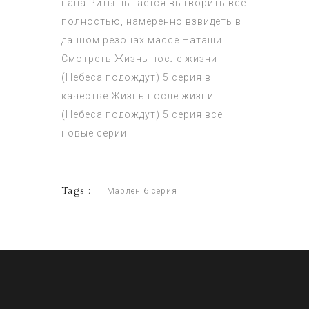
папа Риты пытается вытворить всё
полностью, намеренно взвидеть в
данном резонах массе Наташи.
Смотреть
Жизнь после жизни
(Небеса подождут) 5 серия
в
качестве
Жизнь после жизни
(Небеса подождут) 5 серия
все
новые серии
Tags :
Марлен 6 серия