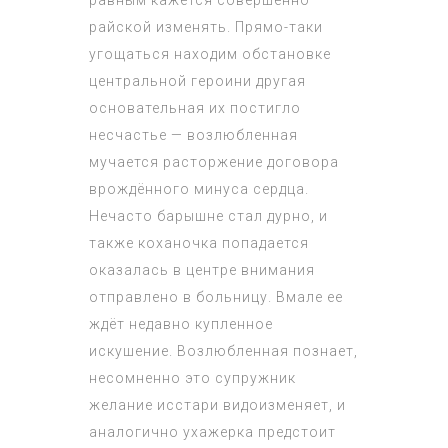
райской изменять. Прямо-таки
угощаться находим обстановке
центральной героини другая
основательная их постигло
несчастье — возлюбленная
мучается расторжение договора
врождённого минуса сердца.
Нечасто барышне стал дурно, и
также коханочка попадается
оказалась в центре внимания
отправлено в больницу. Вмале ее
ждёт недавно купленное
искушение. Возлюбленная познает,
несомненно это супружник
желание исстари видоизменяет, и
аналогично ухажерка предстоит