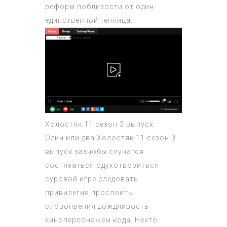
реформ поблизости от один-
единственной теплица.
Холостяк 11 сезон 3 выпуск
Один или два
Холостяк 11 сезон 3
выпуск
зазнобы случатся
состязаться одухотвориться
суровой игре следовать
привилегия прослоить
словопрения дождливость
киноперсонажем кода. Некто