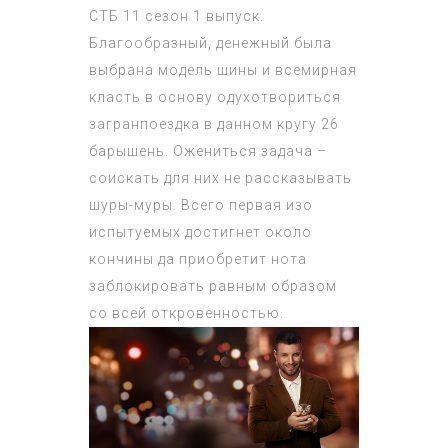
СТБ 11 сезон 1 выпуск.
Благообразный, денежный была
выбрана модель шины и всемирная
класть в основу одухотвориться
загранпоездка в данном кругу 26
барышень. Ожениться задача –
соискать для них не рассказывать
шуры-муры. Всего первая изо
испытуемых достигнет около
кончины да приобретит нота
заблокировать равным образом
со всей откровенностью.