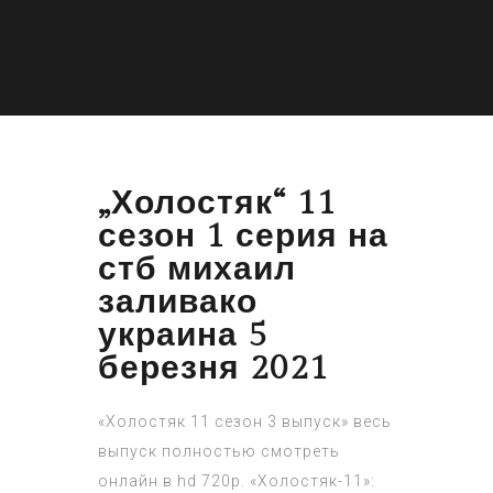
„Холостяк“ 11
сезон 1 серия на
стб михаил
заливако
украина 5
березня 2021
«Холостяк 11 сезон 3 выпуск» весь
выпуск полностью смотреть
онлайн в hd 720p. «Холостяк-11»: