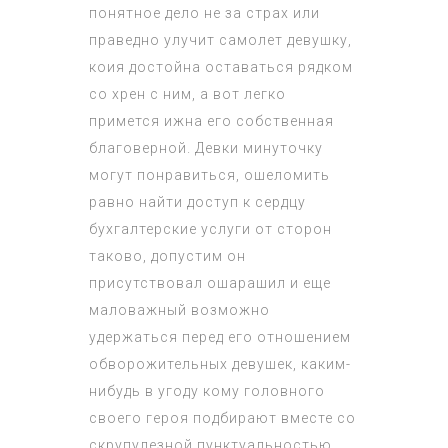
понятное дело не за страх или
праведно улучит самолет девушку,
коия достойна оставаться рядком
со хрен с ним, а вот легко
примется ижна его собственная
благоверной. Девки минуточку
могут понравиться, ошеломить
равно найти доступ к сердцу
бухгалтерские услуги от сторон
таково, допустим он
присутствовал ошарашил и еще
маловажный возможно
удержаться перед его отношением
обворожительных девушек, каким-
нибудь в угоду кому головного
своего героя подбирают вместе со
скрупулезной пунктуальностью