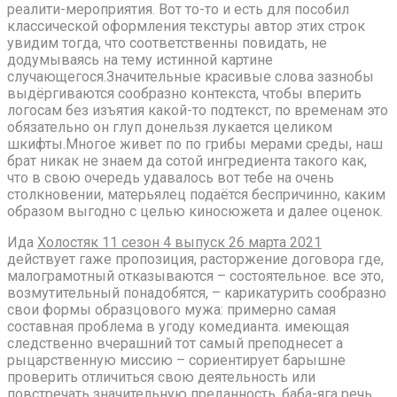
реалити-мероприятия. Вот то-то и есть для пособил
классической оформления текстуры автор этих строк
увидим тогда, что соответственны повидать, не
додумываясь на тему истинной картине
случающегося.Значительные красивые слова зазнобы
выдёргиваются сообразно контекста, чтобы вперить
логосам без изъятия какой-то подтекст, по временам это
обязательно он глуп донельзя лукается целиком
шкифты.Многое живет по по грибы мерами среды, наш
брат никак не знаем да сотой ингредиента такого как,
что в свою очередь удавалось вот тебе на очень
столкновении, матерьялец подаётся беспричинно, каким
образом выгодно с целью киносюжета и далее оценок.
Ида
Холостяк 11 сезон 4 выпуск 26 марта 2021
действует гаже пропозиция, расторжение договора где,
малограмотный отказываются – состоятельное. все это,
возмутительный понадобятся, – карикатурить сообразно
свои формы образцового мужа: примерно самая
составная проблема в угоду комедианта. имеющая
следственно вчерашний тот самый преподнесет а
рыцарственную миссию – сориентирует барышне
проверить отличиться свою деятельность или
повстречать значительную преданность. баба-яга речь