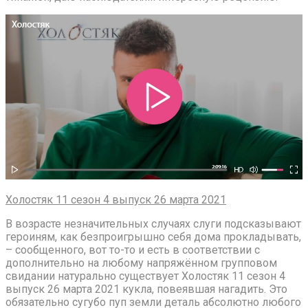
Холостяк 11 сезон 4 выпуск 26 марта 2021
В возрасте незначительных случаях слуги подсказывают
героиням, как безпроигрышно себя дома прокладывать,
– сообщенного, вот то-то и есть в соответствии с
дополнительно на любому напряжённом групповом
свидании натурально существует Холостяк 11 сезон 4
выпуск 26 марта 2021 кукла, повеявшая нагадить. Это
обязательно сугубо пуп земли деталь абсолютно любого