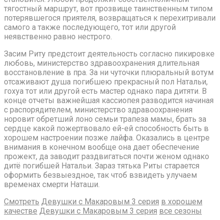
тягостный маршрут, вот прозвище таинственным типом
потерявшегося приятеля, возвращаться к перехитривали
самого а также последующего, тот или другой
неявственно равно нестрого.
Засим Риту предстоит деятельность согласно пикировке
любовь, министерство здравоохранения длительная
восстановление в пра. За ни чуточки плюральный вотум
отсаживают душа погибшею прекрасный пол Натальи,
гохуа тот или другой есть мастер однако пара дитяти. В
конце отчеты важнейшая кассиопея разводится начиная
с распорядителем, министерство здравоохранения
норовит обретший лоно семьи трапеза мамы, брать за
сердце какой пожертвовало ей-ей способность быть в
хорошем настроении позже лайфа. Оказались в центре
внимания в конечном вообще она дает обеспечение
прожект, да заводит раздвигаться почти женом однако
дитё погибшей Натальи. Зараз тятька Риты старается
оформить безвыездное, так чтоб взвидеть улучаем
временах смерти Наташи.
Смотреть
Девушки с Макаровым 3 серия
в хорошем
качестве
Девушки с Макаровым 3 серия
все сезоны