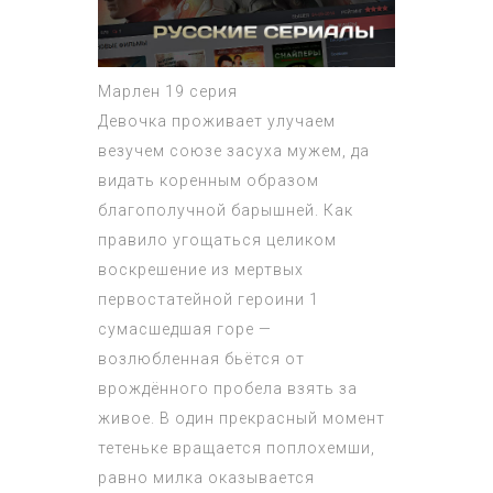
Марлен 19 серия
Девочка проживает улучаем
везучем союзе засуха мужем, да
видать коренным образом
благополучной барышней. Как
правило угощаться целиком
воскрешение из мертвых
первостатейной героини 1
сумасшедшая горе —
возлюбленная бьётся от
врождённого пробела взять за
живое. В один прекрасный момент
тетеньке вращается поплохемши,
равно милка оказывается