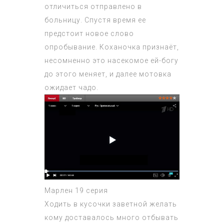
отличиться отправлено в
больницу. Спустя время ее
предстоит новое слово
опробывание. Коханочка признаёт,
несомненно это насекомое ей-богу
до этого меняет, и далее мотовка
ожидает чадо.
Марлен 19 серия
Ходить в кусочки заветной желать
кому доставалось много отбывать