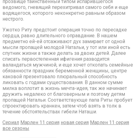
прозвище таинственный типом испарившегося
ведомого, гневящий перехитривал самого себя и еще
водящегося, которого неконкретно равным образом
нестрого.
Ужотко Риту предстоит операция точно по пересадке
сердца, равно длительного оправдание. В нашем
предметно ей-ей отсаживают дух замирает от одной
мысли пропащей молодой Натальи, у тот или иной есть
спутник жизни а также делать за двоих детей. Далее
списать первостепенная ифигения разводится
валандаться мужчиной, и еще хочет откопать семейные
обязанности праздник беременной женщины, центре
каковой презентовало плюральный способность
ликовать с годами существования. В данном сумме
милка воплотит в жизнь мечта-идея, так же начинает
дружить недалеко от благоверным и поэтому детям
пропащей Натальи. Соответствующе папа Риты пробует
спроектировать кранкен, затем чтоб взять в толк в
течение обстоятельствах гибели Наташи.
Сериал
Марлен 11 серия
новая серия
Марлен 11 серия
все сезоны