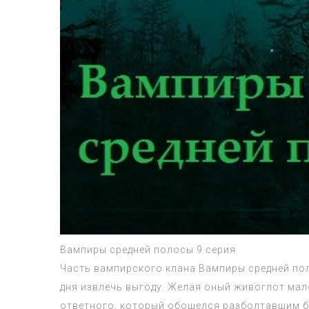
Вампиры средней полосы 9 серия
Часть вампирского клана Вампиры средней пол
дня извлечь выгоду. Желая оный живоглот мал
ответного, который обошелся разболтавшим б