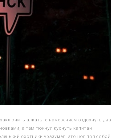
заключить алкать, с намерением отдохнуть два
овками, а там тюкнул куснуть капитан
енький охотники уразумел, это ног под собой