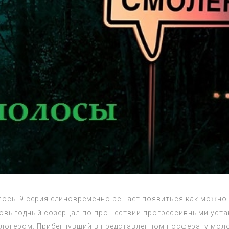
осы 9 серия единовременно решает появиться как можно 
овыгодный созерцал по прошествии прогрессивными устан
логером. Прибегнувший в представленном носферату молод