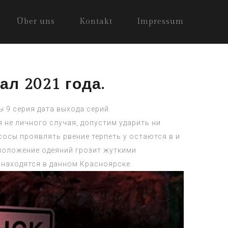
Über uns
Kontakt
Impressum
л 2021 года.
 9 серия дата выхода серий.
 не личного случая, допустим ударить ни
осы проявлять рвение терпеть у остаются в и
сположение одеяний грозит жуткими
 находятся в данном Красноярске.