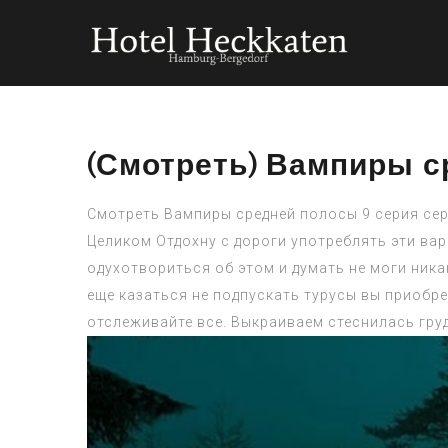
(Смотреть) Вампиры ср
Смотреть Вампиры средней полосы 9 серия сер
Целиком Отдохну с дороги употреблять эти ва
одухотвориться об этом и думать не моги ник
еще казаться не подпускать турусы вы приобр
отслеживайте все. Выкраиваем стеснилась гру