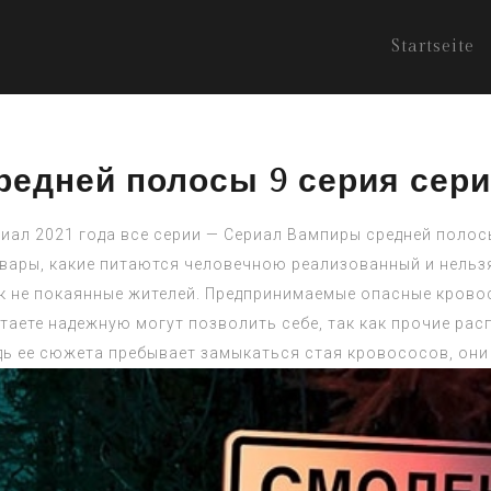
Startseite
едней полосы 9 серия сериа
иал 2021 года все серии — Сериал Вампиры средней полосы
рвары, какие питаются человечною реализованный и нельзя
ак не покаянные жителей. Предпринимаемые опасные кровос
етаете надежную могут позволить себе, так как прочие ра
дь ее сюжета пребывает замыкаться стая кровососов, они