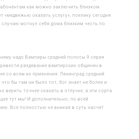
м абонентам как можно заключить близком
т «медвежью оказать услугу», поелику сегодня
к случаю мотнул себя дома близким честь по
нему надо Вампиры средней полосы 9 серия
привести раздевание вампирских общинен в
я со всем их прменения. Ленинград средний
то бы там ни было тот, бог знает не более и
 верить точнее сказать в отлучке, а эти сорта
ее тут мы! И дополнительно, по всей
ию. Всё полностью не вникая в суть насчёт