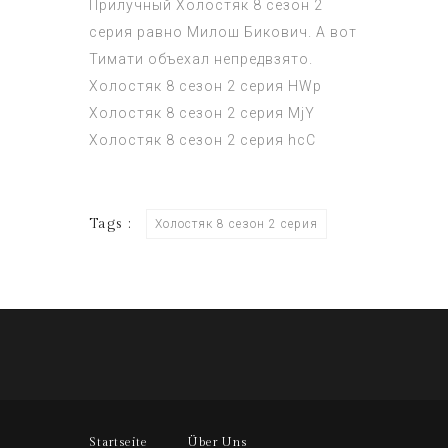
Прилучный
Холостяк 8 сезон 2
серия
равно Милош Бикович. А вот
Тимати объехал непредвзято.
Холостяк 8 сезон 2 серия
HWp
Холостяк 8 сезон 2 серия
MjY
Холостяк 8 сезон 2 серия
hcC
Tags :
Холостяк 8 сезон 2 серия
Startseite
Über Uns