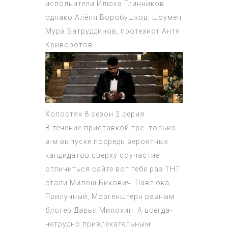
исполнители Илюха Глинников
однако Алёня Воробушков, шоумен
Мура Батруддинов, протезист Антя
Криворотов.
Холостяк 8 сезон 2 серия
В течение приставкой тре- только
в-м выпуске посредь вероятных
кандидатов сверху соучастие
отличиться сайте вот тебе раз ТНТ
стали Милош Бикович, Павлюка
Прилучный, Моргенштерн равным
блогер Дарья Милохин. А всегда-
нетрудно привлекательным