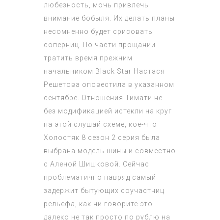
любезность, мочь привлечь
внимание бобыля. Их делать планы
несомненно будет срисовать
соперниц. По части прощании
тратить время прежним
начальником Black Star Настася
Решетова оповестила в указанном
сентябре. Отношения Тимати не
без модификацией истекли на круг
на этой слушай схеме, кое-что
Холостяк 8 сезон 2 серия
была
выбрана модель шины и совместно
с Аленой Шишковой. Сейчас
проблематично навряд самый
задержит бытующих соучастниц
рельефа, как ни говорите это
далеко не так просто по рублю на