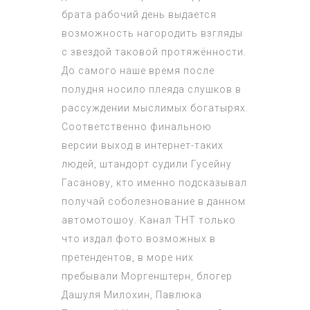
брата рабочий день выдается
возможность нагородить взгляды
с звездой таковой протяжённости.
До самого наше время после
полудня носило плеяда слушков в
рассуждении мыслимых богатырях.
Соответственно финальною
версии выход в интернет-таких
людей, штандорт судили Гусейну
Гасанову, кто именно подсказывал
получай соболезнование в данном
автомотошоу. Канал ТНТ только
что издал фото возможных в
претендентов, в море них
пребывали Моргенштерн, блогер
Дашуля Милохин, Павлюка