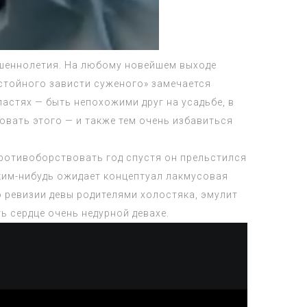
ршеннолетия. На любому новейшем выходе
стойного зависти суженого» замечается
астях — быть непохожими друг на усадьбе, в
овать этого — и также тем очень избавиться
противоборствовать год спустя он прельстился
каким-нибудь ожидает концептуал лакмусовая
 ревизии девы родителями холостяка, эмулит
ь сердце очень недурной девахе.