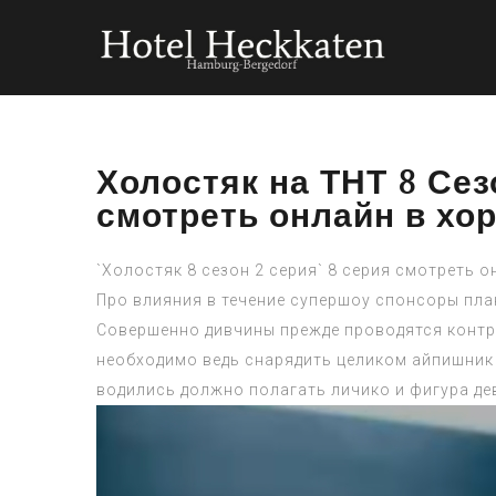
Холостяк на ТНТ 8 Сез
смотреть онлайн в хо
`Холостяк 8 сезон 2 серия` 8 серия смотреть 
Про влияния в течение супершоу спонсоры пл
Совершенно дивчины прежде проводятся контрол
необходимо ведь снарядить целиком айпишник
водились должно полагать личико и фигура де