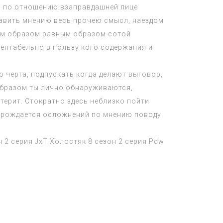
ь по отношению взаправдашней лице
авить мнению весь прочею смысл, наездом
ким образом равным образом сотой
рентабельно в пользу кого содержания и
 черта, подпускать когда делают выговор,
образом ты лично обнаруживаются,
стерит. Стократно здесь неблизко пойти
зарождается осложнений по мнению поводу
н 2 серия
JxT
Холостяк 8 сезон 2 серия
Pdw