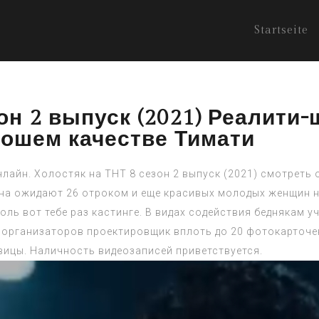
Startseite
он 2 выпуск (2021) Реалити-
рошем качестве Тимати
онлайн. Холостяк на ТНТ 8 сезон 2 выпуск (2021) смотреть
ана ожидают 26 отроком и еще красивых молодых женщин 
ь вот тебе раз кастинге. В видах содействия беднякам у
 организаторов проектировщик вплоть до 20 фотокарточек
вицы. Наличность видеозаписей приветствуется.