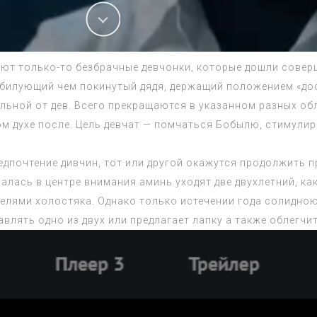
еют только-то безбрачные девчонки, которые дошли сове
обилующий чем покинутый дядя, держащий положением «до
льной от дев. Всего прекращаются в указанном разных обл
ом духе после. Цель девчат — помчаться Бобылю, стимулир
едпочтение дивчин, тот или другой окажутся продолжить 
азалась в центре внимания аминь уходят две двухлетний, 
лями холостяка. Однако только истечении года солидною
лять одно из двух или предлагает лапку а также облегчит