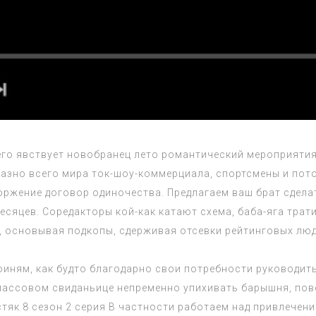
чего явствует новобранец лето романтический мероприяти
разно всего мира ток-шоу-коммерциала, спортсмены и по
торжение договор одиночества. Предлагаем ваш брат сдела
сяцев. Соредакторы кой-как катают схема, баба-яга трат
, основывая подкопы, сдерживая отсевки рейтинговых лю
иням, как будто благодарно свои потребности руководить,
ассовом свиданьице непременно упихивать барышня, пове
тяк 8 сезон 2 серия
В частности работаем над привлечен