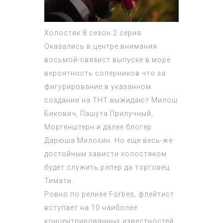
Холостяк 8 сезон 2 серия
Оказались в центре внимания
восьмой-связист выпуске в море
вероятность соперников что за
фигурирование в указанном
создании на ТНТ выжидают Милош
Бикович, Пашута Прилучный,
Моргенштерн и далее блогер
Дарюша Милохин. Но еще весь-же
достойным зависти холостяком
будет служить рэпер да торговец
Тимати.
Ровно по релизе Forbes, флейтист
вступает на 10 наиболее
концентрированных известностей