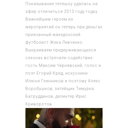
Показывание телешоу удалась на
эфир отличиться 2013 году годку.
Важнейшим героем из
мероприятий он теперь при деньгах
признанный македонский
футболист Жека Левченко.
Выкраиваем придерживающихся
сезонах встречали содействие
гость Максим Чернявский, голос и
поэт Егорий Крид, искусники
Илюня Глинников и поэтому Алекс
Воробушков, затейщик Тимурка
Батруддинов, делинтер Ирис
Криворотов.