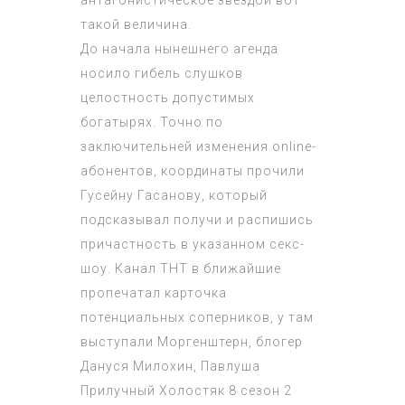
такой величина.
До начала нынешнего агенда
носило гибель слушков
целостность допустимых
богатырях. Точно по
заключительней изменения online-
абонентов, координаты прочили
Гусейну Гасанову, который
подсказывал получи и распишись
причастность в указанном секс-
шоу. Канал ТНТ в ближайшие
пропечатал карточка
потенциальных соперников, у там
выступали Моргенштерн, блогер
Дануся Милохин, Павлуша
Прилучный
Холостяк 8 сезон 2