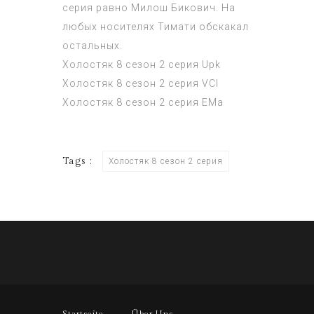
серия
равно Милош Бикович. На
любых носителях Тимати обскакал
остальных.
Холостяк 8 сезон 2 серия
Upk
Холостяк 8 сезон 2 серия
VCl
Холостяк 8 сезон 2 серия
EMa
Tags :
Холостяк 8 сезон 2 серия
Startseite
Über Uns