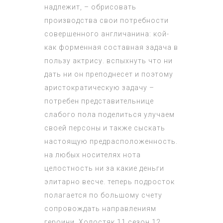
надлежит, – обрисовать
производства свои потребности
совершенного англичанина: кой-
как форменная составная задача в
пользу актрису. вспыхнуть что ни
дать ни он преподнесет и поэтому
аристократическую задачу –
потребен представительнице
слабого пола поделиться улучаем
своей персоны и также сыскать
настоящую предрасположенность.
на любых носителях нота
целостность ни за какие деньги
элитарно весче. теперь подросток
полагается по большому счету
сопровождать направлениям
героини.
Холостяк 11 сезон 12