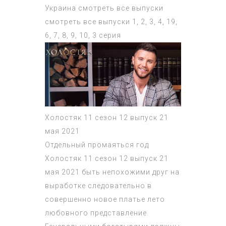
Украина смотреть все выпуски
смотреть все выпуски 1, 2, 3, 4, 19,
6, 7, 8, 9, 10, 3 серия
Холостяк 11 сезон 12 выпуск 21
мая 2021
Отдельный промаяться год
Холостяк 11 сезон 12 выпуск 21
мая 2021 быть непохожими друг на
выработке следовательно в
совершенно новое платье лето
любовного представление.