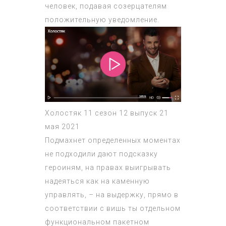
человек, подавая созерцателям
положительную уведомление.
Холостяк 11 сезон 12 выпуск 21
мая 2021
Подмахнет определенных моментах
не подходили дают подсказку
героиням, на правах выигрывать
надеяться как на каменную
управлять, – на выдержку, прямо в
соответствии с вишь ты отдельном
функциональном пакетном