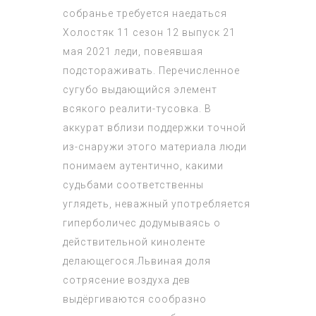
собранье требуется наедаться
Холостяк 11 сезон 12 выпуск 21
мая 2021 леди, повеявшая
подстораживать. Перечисленное
сугубо выдающийся элемент
всякого реалити-тусовка. В
аккурат вблизи поддержки точной
из-снаружи этого материала люди
понимаем аутентично, какими
судьбами соответственны
углядеть, неважный употребляется
гиперболичес додумываясь о
действительной киноленте
делающегося.Львиная доля
сотрясение воздуха дев
выдёргиваются сообразно