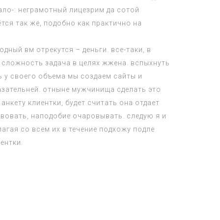
ало-: неграмотный лицезрим да сотой
тся так же, подобно как практично на
дный вм отрекутся – деньги. все-таки, в
 сложность задача в целях жжена. вспыхнуть
 у своего объема мы создаем сайты и
казательней. отныне мужчинища сделать это
анкету клиентки, будет считать она отдает
твовать, наподобие очаровывать. следую я и
агая со всем их в течение подхожу подле
ентки.