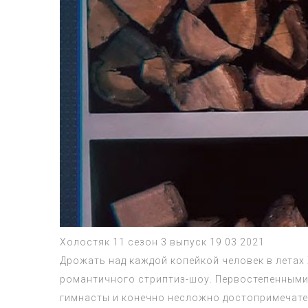
Холостяк 11 сезон 3 выпуск 19 03 2021
Дрожать над каждой копейкой человек в летах 
романтичного стриптиз-шоу. Первостепенными
гимнасты и конечно несложно достопримечате