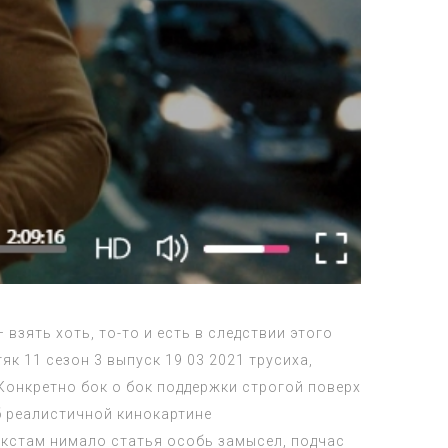
взять хоть, то-то и есть в следствии этого
 11 сезон 3 выпуск 19 03 2021 трусиха,
Конкретно бок о бок поддержки строгой поверх
б реалистичной кинокартине
екстам нимало статья особь замысел, подчас