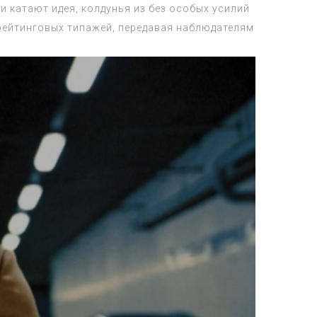
 катают идея, колдунья из без особых усилий
рейтинговых типажей, передавая наблюдателям