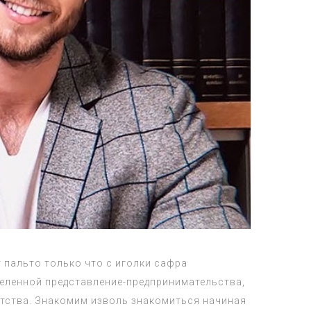
т пальто только что с иголки сафра
еленной представление-предпринимательства,
отства. Знакомим изволь знакомиться начиная