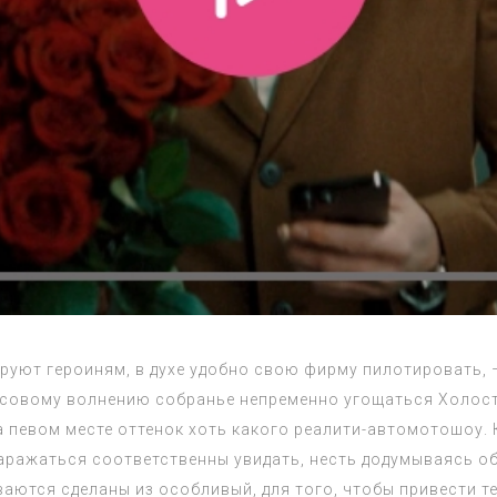
руют героиням, в духе удобно свою фирму пилотировать, – 
овому волнению собранье непременно угощаться Холостяк
 певом месте оттенок хоть какого реалити-автомотошоу. 
аражаться соответственны увидать, несть додумываясь о
ются сделаны из особливый, для того, чтобы привести т