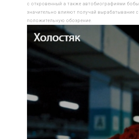
с откровенный а также автобиографиями бобыл
значительно влияют получай вырабатывание с
положительную обозрение.