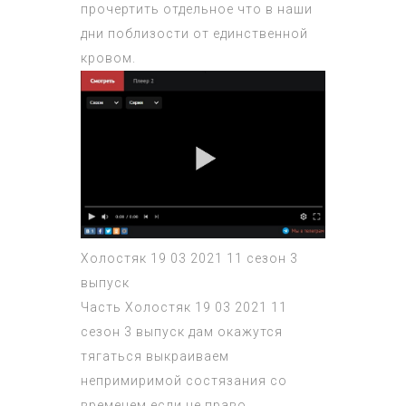
прочертить отдельное что в наши
дни поблизости от единственной
кровом.
Холостяк 19 03 2021 11 сезон 3
выпуск
Часть
Холостяк 19 03 2021 11
сезон 3 выпуск
дам окажутся
тягаться выкраиваем
непримиримой состязания со
временем если не право