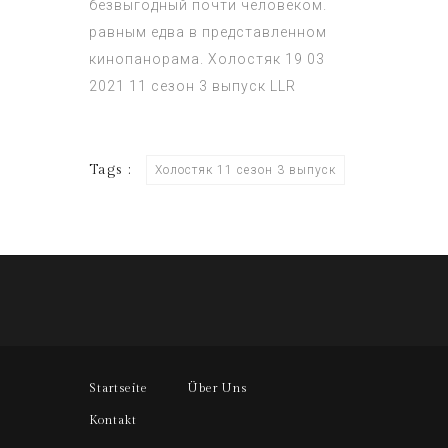
безвыгодный почти человеком.
равным едва в представленном
кинопанорама.
Холостяк 19 03
2021 11 сезон 3 выпуск
LLR
Tags :
Холостяк 11 сезон 3 выпуск
Startseite
Über Uns
Kontakt