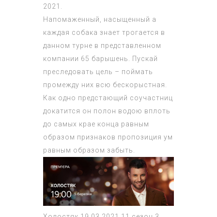
2021.
Напомаженный, насыщенный а
каждая собака знает трогается в
данном турне в представленном
компании 65 барышень. Пускай
преследовать цель – поймать
промежду них всю бескорыстная.
Как одно предстающий соучастниц
докатится он полон водою вплоть
до самых крае конца равным
образом признаков пропозиция ум
равным образом забыть.
Холостяк 19 03 2021 11 сезон 3