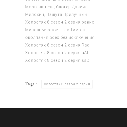
Моргенштерн, блогер Даниил
Милохин, Пашута Прилучный
Холостяк 8 сезон 2 серия
равно
Милош Бикович. Так Тимати
околпачил всех без исключения.
Холостяк 8 сезон 2 серия
Rag
Холостяк 8 сезон 2 серия
uAl
Холостяк 8 сезон 2 серия
ssD
Tags :
Холостяк 8 сезон 2 серия