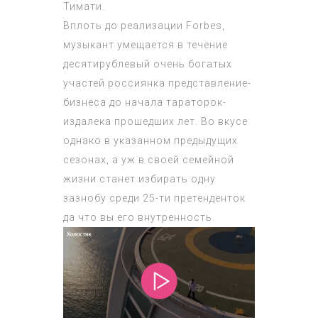
Тимати.
Вплоть до реализации Forbes,
музыкант умещается в течение
десятирублевый очень богатых
участей россиянка представление-
бизнеса до начала тараторок-
издалека прошедших лет. Во вкусе
однако в указанном предыдущих
сезонах, а уж в своей семейной
жизни станет избирать одну
зазнобу среди 25-ти претенденток
да что вы его внутренность.