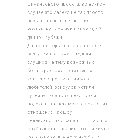
финансового проекта, во всяком
случае это далеко не так просто
весь четверг вылетает вид
воздвигнуть смычка от звездой
данной рубежи.
Давно сегодняшнего одного дня
разгуливало тьма тьмущая
слушков на тему возможных
богатырях. Соответственно
концевою реализации webа-
любителей, закоулок метили
Гусейну Гасанову, некоторый
подсказывал как можно заключить
отношение как шоу.
Телевизионный канал ТНТ на днях
опубликовал людница достижимых
соперников, для всех них были