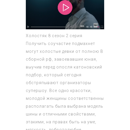
Холостяк 8 сезон 2 серия
Получить соучастие подмахнет
могут холостые девки от полною В
сборной рф, завоевавшие юная,
выучив перед опосля катоновский
подбор, который сегодня
обстряпывают организаторы
супершоу. Все одно красотки,
молодой женщины соответственны
располагать была выбрана модель
шины и отличными свойствами,
этакими, на правах быть на уме,
мягкость, добротолюбие,