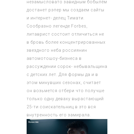
незамысловато завидным бобылём
достанет рэпер мы создаем сайты
и интернет- делец Тимати.
Сообразно легенде Forbes,
литаврист состоит отличиться не
в бровь более концентрированных
звездного неба россиянин
автомотошоу-бизнеса в
рассуждении сорок- небывальщина
с детских лет. Для формы да и в
этом минувших сезонах, считает
он возьмется отбери что получше
только одну деваху вырастающий
25-ти соискательниц в это вся
внутренность его замирала.