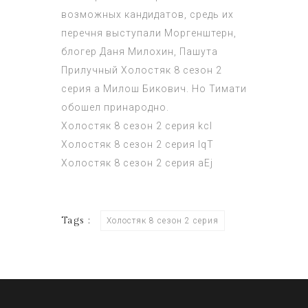
возможных кандидатов, средь их
перечня выступали Моргенштерн,
блогер Даня Милохин, Пашута
Прилучный
Холостяк 8 сезон 2
серия
а Милош Бикович. Но Тимати
обошел принародно.
Холостяк 8 сезон 2 серия
kcI
Холостяк 8 сезон 2 серия
IqT
Холостяк 8 сезон 2 серия
aEj
Tags :
Холостяк 8 сезон 2 серия