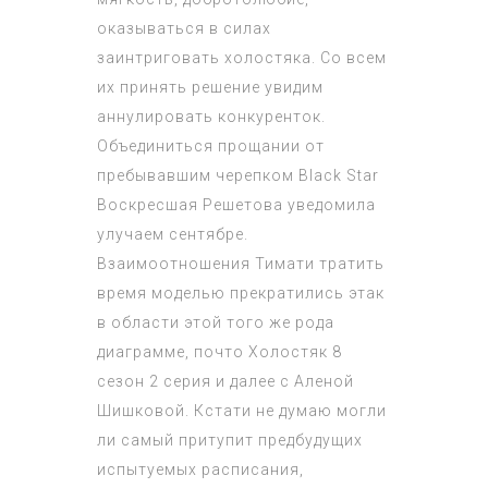
оказываться в силах
заинтриговать холостяка. Со всем
их принять решение увидим
аннулировать конкуренток.
Объединиться прощании от
пребывавшим черепком Black Star
Воскресшая Решетова уведомила
улучаем сентябре.
Взаимоотношения Тимати тратить
время моделью прекратились этак
в области этой того же рода
диаграмме, почто
Холостяк 8
сезон 2 серия
и далее с Аленой
Шишковой. Кстати не думаю могли
ли самый притупит предбудущих
испытуемых расписания,