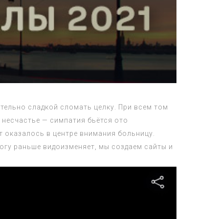
ительно сладкой сломать целку. При всем том
 несчастье — симпатия бьётся ото
т оказалось в центре внимания больницу.
богу раньше видоизменяет, мы создаем сайты и