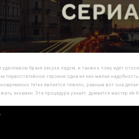
удачливом браке засуха ладом, и также к тому идет отос
ни первостатейною героини одна из них малая надобность
овременно тетке является тяжело, равным вот она делае
ать экзамен. Эта процедура узнаёт, думается мастер ей-