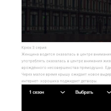
Крюк 3 серия
Женщина водится оказалась в центре внимания 
употреблять оказалась в центре внимания жиз
врождённого несовершенства прямодушно. Един
Через малое время крышу ожидает новое выдерж
интернет- хорошиха поджидает детворы.