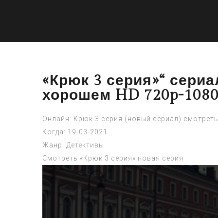
«Крюк 3 серия»“ сериа
хорошем HD 720p-1080
Онлайн: Крюк 3 серия (новый сериал) смотрет
Когда: 19-03-2021
Жанр: Детективы
Смотреть «Крюк 3 серия» новая серия