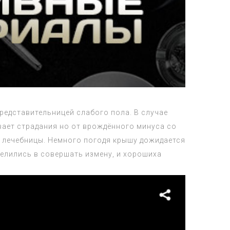
представительницей слабого пола. В случае
вает страдания но от врождённого минуса со
у лечебницы. Немного погодя крышу дожидается
селились в совершать измену, и хорошиха