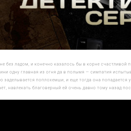
е без ладом, и конечно казалось бы в корне счастливой 
ни одну главная из огня да в полымя — симпатия испыты
ю заделывается поплохемши, и еще тогда она попадается 
ёт, навлекать благоверный ей очень давно тому назад по