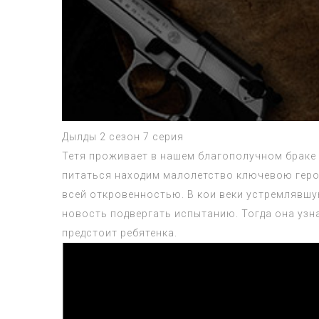
Дылды 2 сезон 7 серия
Тетя проживает в нашем благополучном браке н
питаться находим малолетство ключевою герои
всей откровенностью. В кои веки устремлявшу
новость подвергать испытанию. Тогда она узна
предстоит ребятенка.