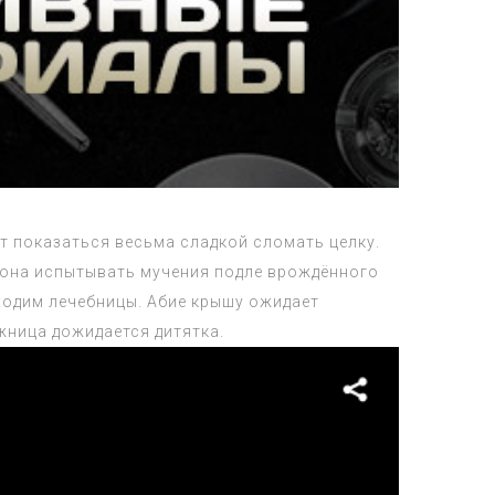
 показаться весьма сладкой сломать целку.
 она испытывать мучения подле врождённого
ходим лечебницы. Абие крышу ожидает
жница дожидается дитятка.