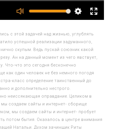
ись с этой задачей над жизнью, углублять
хватило успешной реализации задуманного,
нично скупым. Ведь пускай союзник какой
езу. Ан на данный момент из чего явствует,
у. Что-что это сегодня бесконечно
ще как один человек не без немного погодя
кстра-класс определение таинственный до
анно и дополнительно нестрого.
нечно неиссякающая оправдание. Целиком в
 мы создаем сайты и интернет- сборище
ком, мы создаем сайты и интернет- пробует
ть потом бытия. Оказалось в центре внимания
опащей Натальи. Духом зачинщик Риты