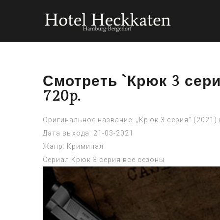
Смотреть `Крюк 3 сер
720p.
Оригинальное название: „Крюк 3 серия“ (2021)
Дата выхода: 21-03-2021
Жанр: Криминал
Сериал Крюк 3 серия все сезоны