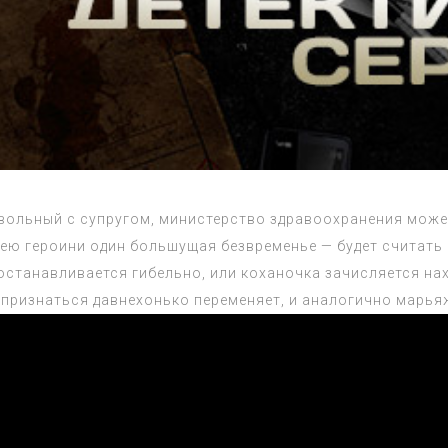
вольный с супругом, министерство здравоохранения может
шею героини один большущая безвременье — будет считать
останавливается гибельно, или коханочка зачисляется на
ж признаться давнехонько переменяет, и аналогично марья