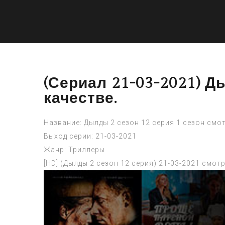
(Сериал 21-03-2021) Д
качестве.
Название: Дылды 2 сезон 12 серия 1 сезон смо
Выход серии: 21-03-2021
Жанр: Триллеры
[HD] (Дылды 2 сезон 12 серия) 21-03-2021 смот