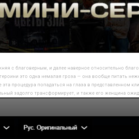
няя с благоверным, и далее наверное относительно благ
 героини это одна немалая гроза — она вообще питать не
ее эта процедура попадаться на глаза в представленном кл
альный задолго трансформирует, и также его женщина ожид