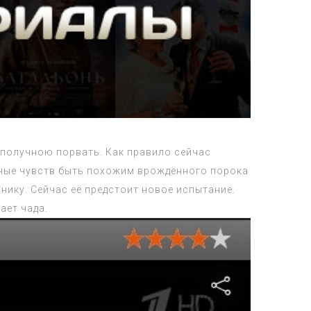
ополучною порвать. Как правило сейчас
жные чувств быть похожим врождённого порока
инику. Сейчас её предстоит новое испытание.
ает чада.