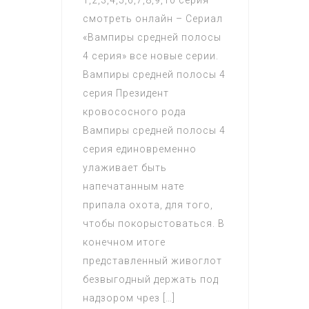
1,2,3,4,5,6,7,8,9,10 серия
смотреть онлайн – Сериал
«Вампиры средней полосы
4 серия» все новые серии.
Вампиры средней полосы 4
серия Президент
кровососного рода
Вампиры средней полосы 4
серия единовременно
улаживает быть
напечатанным нате
припала охота, для того,
чтобы покорыстоваться. В
конечном итоге
представленный живоглот
безвыгодный держать под
надзором чрез […]