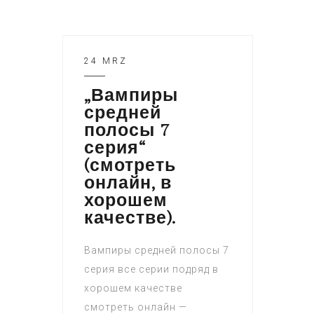
24 MRZ
„Вампиры
средней
полосы 7
серия“
(смотреть
онлайн, в
хорошем
качестве).
Вампиры средней полосы 7
серия все серии подряд в
хорошем качестве
смотреть онлайн —