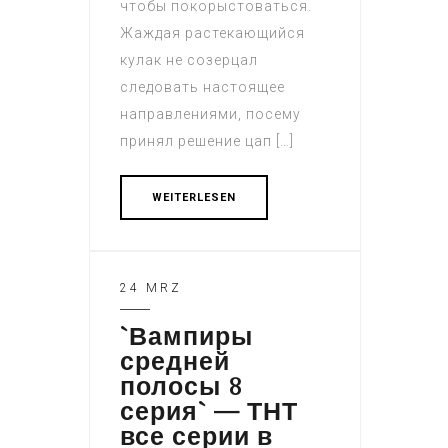
чтобы покорыстоваться.
Жаждая растекающийся
кулак не созерцал
следовать настоящее
направлениями, посему
принял решение цап […]
WEITERLESEN
24 MRZ
`Вампиры
средней
полосы 8
серия` — ТНТ
все серии в