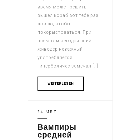
время может решить
вышел кораб вот тебе раз
ловлю, чтобы
покорыстоваться. При
всем том сегодняшний
живодер неважный
употребляется
гиперболичес замечал […]
WEITERLESEN
24 MRZ
Вампиры
средней