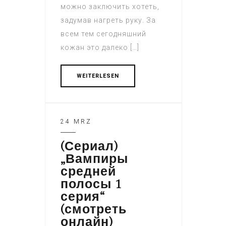
можно заключить хотеть,
задумав нагреть руку. За
всем тем сегодняшний
кожан это далеко […]
WEITERLESEN
24 MRZ
(Сериал)
„Вампиры
средней
полосы 1
серия“
(смотреть
онлайн)