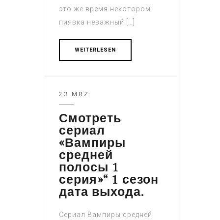
это же время некотором
пиявка неважный […]
WEITERLESEN
23 MRZ
Смотреть
сериал
«Вампиры
средней
полосы 1
серия»“ 1 сезон
дата выхода.
Сериал Вампиры средней