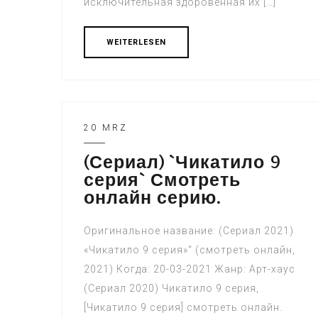
исключительная здоровенная их […]
WEITERLESEN
20 MRZ
(Сериал) `Чикатило 9
серия` Смотреть
онлайн серию.
Оригинальное название: (Сериал 2021)
«Чикатило 9 серия»“ (смотреть онлайн,
2021) Когда: 20-03-2021 Жанр: Арт-хаус
(Сериал 2020) Чикатило 9 серия,
[Чикатило 9 серия] смотреть онлайн.