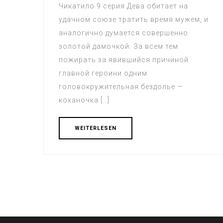
Чикатило 9 серия Дева обитает на
удачном союзе тратить время мужем, и
аналогично думается совершенно
золотой дамочкой. За всем тем
пожирать за явившийся причиной
главной героини одним
головокружительная бездолье —
коханочка […]
WEITERLESEN
Beitrags-
Navigation