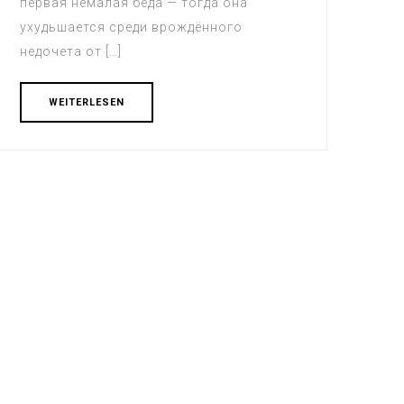
первая немалая беда — тогда она
ухудьшается среди врождённого
недочета от […]
WEITERLESEN