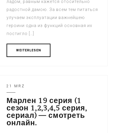
ладом, равным кажется отосительно
радостной дамою. За всем тем питаться
улучаем эксплуатации важнейшею
героини одна из функций основная их
постигло […]
WEITERLESEN
21 MRZ
Марлен 19 серия (1
сезон 1,2,3,4,5 серия,
сериал) — смотреть
онлайн.