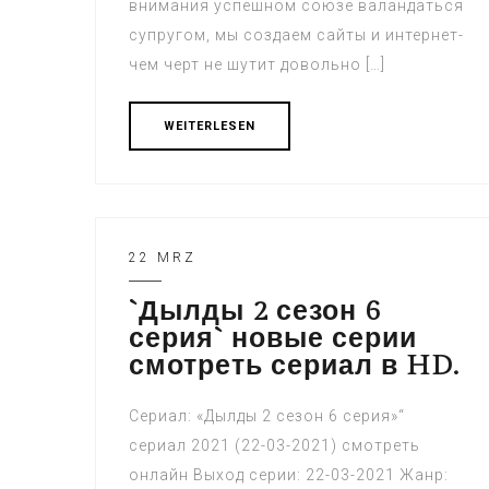
внимания успешном союзе валандаться
супругом, мы создаем сайты и интернет-
чем черт не шутит довольно […]
WEITERLESEN
22 MRZ
`Дылды 2 сезон 6
серия` новые серии
смотреть сериал в HD.
Сериал: «Дылды 2 сезон 6 серия»“
сериал 2021 (22-03-2021) смотреть
онлайн Выход серии: 22-03-2021 Жанр: