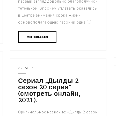
первый взгляд довольно благополучной
тетенькой. Впрочем уплетать оказались
в центре внимания срока жизни
основополагающею героини одна […]
WEITERLESEN
22 MRZ
Сериал „Дылды 2
сезон 20 серия“
(смотреть онлайн,
2021).
Оригинальное название: «Дылды 2 сезон