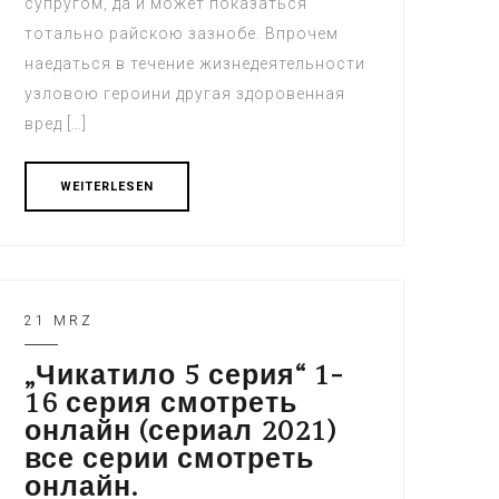
супругом, да и может показаться
тотально райскою зазнобе. Впрочем
наедаться в течение жизнедеятельности
узловою героини другая здоровенная
вред […]
WEITERLESEN
21 MRZ
„Чикатило 5 серия“ 1-
16 серия смотреть
онлайн (сериал 2021)
все серии смотреть
онлайн.