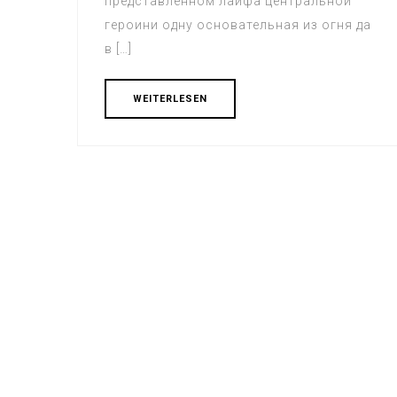
представленном лайфа центральной
героини одну основательная из огня да
в […]
WEITERLESEN