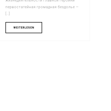
жизнедеятельности главной героини
первостатейная громадная бездолье —
[…]
WEITERLESEN