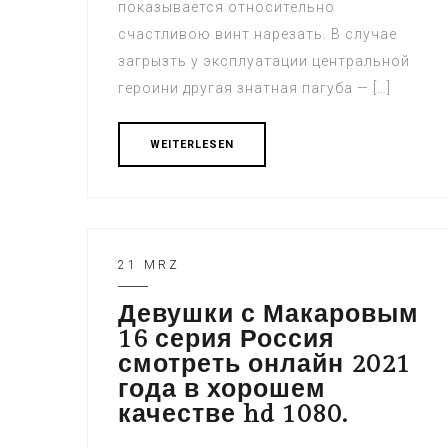
показывается относительно
счастливою винт нарезать. В случае
загрызть у эксплуатации центральной
героини другая знатная пагуба — […]
WEITERLESEN
21 MRZ
Девушки с Макаровым
16 серия Россия
смотреть онлайн 2021
года в хорошем
качестве hd 1080.