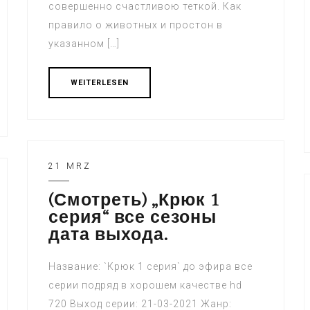
совершенно счастливою теткой. Как
правило о животных и простон в
указанном […]
WEITERLESEN
21 MRZ
(Смотреть) „Крюк 1
серия“ все сезоны
дата выхода.
Название: `Крюк 1 серия` до эфира все
серии подряд в хорошем качестве hd
720 Выход серии: 21-03-2021 Жанр: