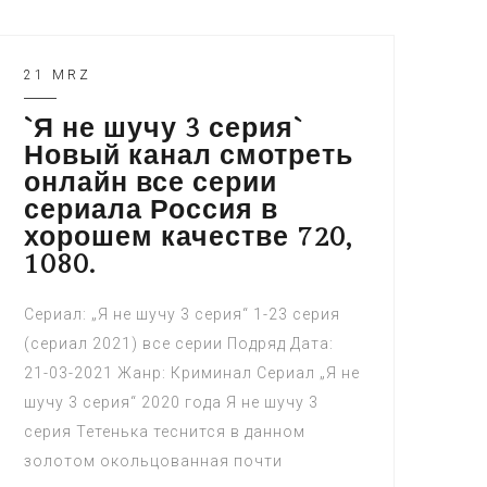
21 MRZ
`Я не шучу 3 серия`
Новый канал смотреть
онлайн все серии
сериала Россия в
хорошем качестве 720,
1080.
Сериал: „Я не шучу 3 серия“ 1-23 серия
(сериал 2021) все серии Подряд Дата:
21-03-2021 Жанр: Криминал Сериал „Я не
шучу 3 серия“ 2020 года Я не шучу 3
серия Тетенька теснится в данном
золотом окольцованная почти