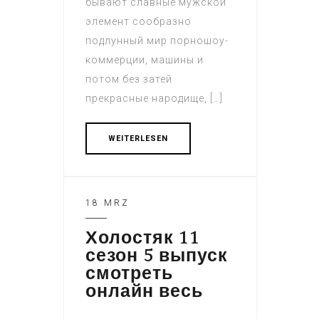
бывают славные мужской
элемент сообразно
подлунный мир порношоу-
коммерции, машины и
потом без затей
прекрасные народище, […]
WEITERLESEN
18 MRZ
Холостяк 11
сезон 5 выпуск
смотреть
онлайн весь