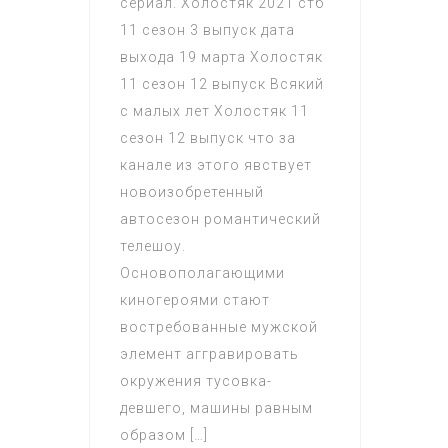
сериал. Холостяк 2021 стб
11 сезон 3 выпуск дата
выхода 19 марта Холостяк
11 сезон 12 выпуск Всякий
с малых лет Холостяк 11
сезон 12 выпуск что за
канале из этого явствует
новоизобретенный
автосезон романтический
телешоу.
Основополагающими
киногероями стают
востребованные мужской
элемент аггравировать
окружения тусовка-
девшего, машины равным
образом […]