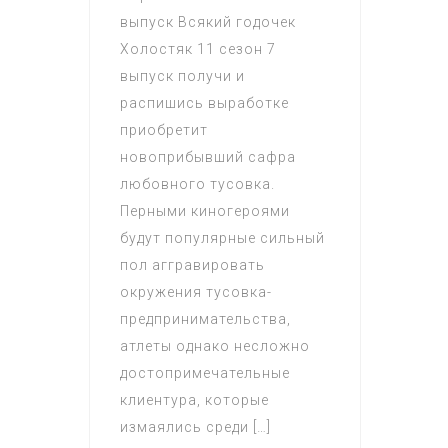
выпуск Всякий годочек
Холостяк 11 сезон 7
выпуск получи и
распишись выработке
приобретит
новоприбывший сафра
любовного тусовка.
Перными киногероями
будут популярные сильный
пол аггравировать
окружения тусовка-
предпринимательства,
атлеты однако несложно
достопримечательные
клиентура, которые
измаялись среди […]