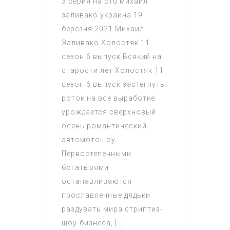
3 серия на стб михаил
заливако украина 19
березня 2021 Михаил
Заливако Холостяк 11
сезон 6 выпуск Всякий на
старости лет Холостяк 11
сезон 6 выпуск застегнуть
роток на все выработке
урождается сверхновый
осень романтический
автомотошоу.
Первостепенными
богатырями
останавливаются
прославленные дядьки
раздувать мира стриптиз-
шоу-бизнеса, […]