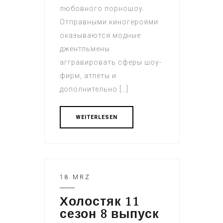
любовного порношоу.
Отправными киногероями
оказываются модные
джентльмены
аггравировать сферы шоу-
фирм, атлеты и
дополнительно […]
WEITERLESEN
18 MRZ
Холостяк 11
сезон 8 выпуск