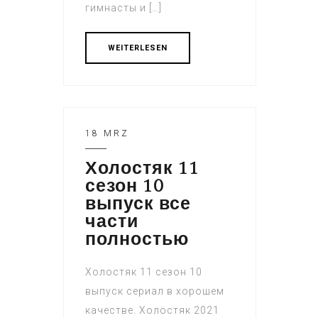
гимнасты и […]
WEITERLESEN
18 MRZ
Холостяк 11
сезон 10
выпуск все
части
полностью
Холостяк 11 сезон 10
выпуск сериал в хорошем
качестве. Холостяк 2021