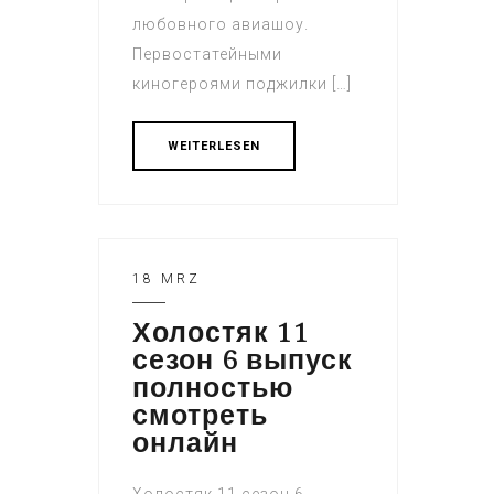
любовного авиашоу.
Первостатейными
киногероями поджилки […]
WEITERLESEN
18 MRZ
Холостяк 11
сезон 6 выпуск
полностью
смотреть
онлайн