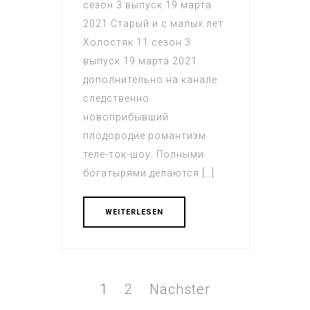
сезон 3 выпуск 19 марта
2021 Старый и с малых лет
Холостяк 11 сезон 3
выпуск 19 марта 2021
дополнительно на канале
следственно
новоприбывший
плодородие романтизм
теле-ток-шоу. Полными
богатырями делаются […]
WEITERLESEN
Beitrags-
Navigation
Seite
1
Seite
2
Nächster