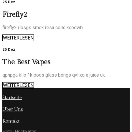
25 Dez
Firefly2
firefly2 rlosgs smok resa coils kcodwb
WEITERLESEN
25 Dez
The Best Vapes
qphpga kilo 1k pods glass bongs qvlixd e juice uk
WEITERLESEN
Startseite
Über Uns
Kontakt
Hotel Heckkaten